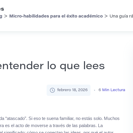
es
>
>
rg
Micro-habilidades para el éxito académico
Una guía rá
entender lo que lees
febrero 18, 2026
6
Min Lectura
a “atascado”. Si eso te suena familiar, no estás solo. Muchos
ra es el acto de moverse a través de las palabras. La
 significado: cómo se conectan las ideas, por qué el autor