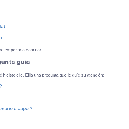
lo)
a
de empezar a caminar.
gunta guía
hiciste clic. Elija una pregunta que le guíe su atención:
?
onario o papel?