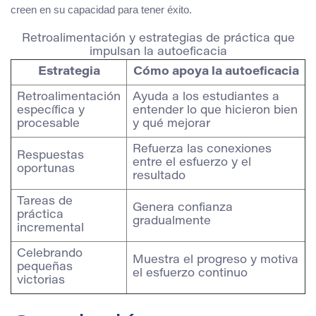
creen en su capacidad para tener éxito.
Retroalimentación y estrategias de práctica que
impulsan la autoeficacia
Estrategia
Cómo apoya la autoeficacia
Retroalimentación
Ayuda a los estudiantes a
específica y
entender lo que hicieron bien
procesable
y qué mejorar
Refuerza las conexiones
Respuestas
entre el esfuerzo y el
oportunas
resultado
Tareas de
Genera confianza
práctica
gradualmente
incremental
Celebrando
Muestra el progreso y motiva
pequeñas
el esfuerzo continuo
victorias