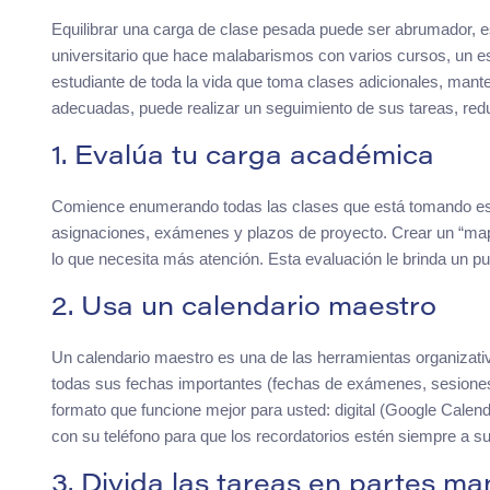
Equilibrar una carga de clase pesada puede ser abrumador, e
universitario que hace malabarismos con varios cursos, un e
estudiante de toda la vida que toma clases adicionales, mante
adecuadas, puede realizar un seguimiento de sus tareas, reduci
1. Evalúa tu carga académica
Comience enumerando todas las clases que está tomando este
asignaciones, exámenes y plazos de proyecto. Crear un “mapa
lo que necesita más atención. Esta evaluación le brinda un pun
2. Usa un calendario maestro
Un calendario maestro es una de las herramientas organizat
todas sus fechas importantes (fechas de exámenes, sesiones d
formato que funcione mejor para usted: digital (Google Calenda
con su teléfono para que los recordatorios estén siempre a s
3. Divida las tareas en partes ma