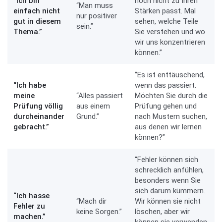
“Ich bin
noch nicht zu Ihren
“Man muss
einfach nicht
Stärken passt. Mal
nur positiver
gut in diesem
sehen, welche Teile
sein.”
Thema.”
Sie verstehen und wo
wir uns konzentrieren
können.”
“Es ist enttäuschend,
“Ich habe
wenn das passiert.
meine
“Alles passiert
Möchten Sie durch die
Prüfung völlig
aus einem
Prüfung gehen und
durcheinander
Grund.”
nach Mustern suchen,
gebracht.”
aus denen wir lernen
können?”
“Fehler können sich
schrecklich anfühlen,
besonders wenn Sie
sich darum kümmern.
“Ich hasse
“Mach dir
Wir können sie nicht
Fehler zu
keine Sorgen.”
löschen, aber wir
machen.”
können sie verwenden,