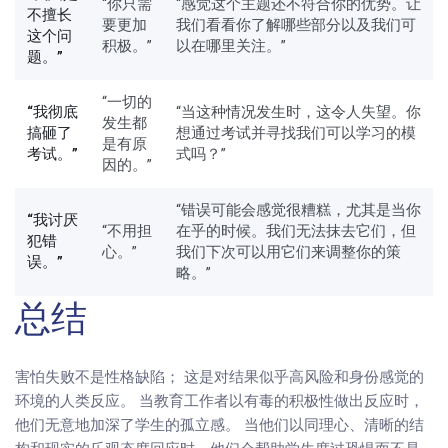
“你只需
“感觉这个主题还不符合你的优势。让
不擅长
要更加
我们看看你了解哪些部分以及我们可
这个问
积极。”
以在哪里关注。”
题。”
“一切的
“我彻底
“当这种情况发生时，这令人失望。你
发生都
搞砸了
想通过考试并寻找我们可以学习的模
是有原
考试。”
式吗？”
因的。”
“错误可能会感觉很糟糕，尤其是当你
“我讨厌
“不用担
在乎的时候。我们无法抹去它们，但
犯错
心。”
我们下次可以用它们来调整你的策
误。”
略。”
总结
害怕失败不是性格缺陷； 这是对结果似乎高风险和身份感觉的
环境的人类反应。 当教育工作者以有毒的积极性做出反应时，
他们无意地加深了学生的孤立感。 当他们以同理心、清晰的结