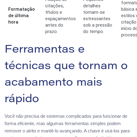
format
citações,
detalhes
Formatação
básica 
títulos e
tornam-se
de última
estilos 
espaçamentos
estressantes
hora
citação
antes do
sob a pressão
início d
prazo.
do tempo.
process
Ferramentas e
técnicas que tornam o
acabamento mais
rápido
Você não precisa de sistemas complicados para funcionar de
forma eficiente, mas algumas ferramentas simples podem
remover o atrito e mantê-lo avançando. A chave é usá-los para