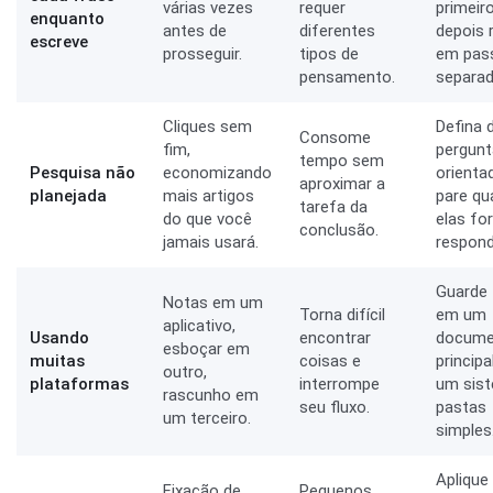
várias vezes
requer
primeir
enquanto
antes de
diferentes
depois 
escreve
prosseguir.
tipos de
em pas
pensamento.
separad
Cliques sem
Defina 
Consome
fim,
pergun
tempo sem
Pesquisa não
economizando
orienta
aproximar a
planejada
mais artigos
pare q
tarefa da
do que você
elas fo
conclusão.
jamais usará.
respond
Guarde
Notas em um
Torna difícil
em um
aplicativo,
Usando
encontrar
docume
esboçar em
muitas
coisas e
princip
outro,
plataformas
interrompe
um sis
rascunho em
seu fluxo.
pastas
um terceiro.
simples
Aplique
Fixação de
Pequenos