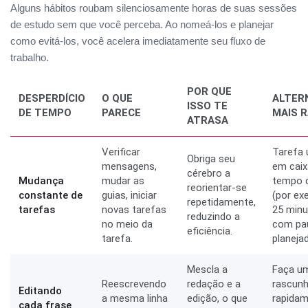
Alguns hábitos roubam silenciosamente horas de suas sessões
de estudo sem que você perceba. Ao nomeá-los e planejar
como evitá-los, você acelera imediatamente seu fluxo de
trabalho.
POR QUE
DESPERDÍCIO
O QUE
ALTER
ISSO TE
DE TEMPO
PARECE
MAIS R
ATRASA
Verificar
Tarefa 
Obriga seu
mensagens,
em caix
cérebro a
Mudança
mudar as
tempo 
reorientar-se
constante de
guias, iniciar
(por ex
repetidamente,
tarefas
novas tarefas
25 minu
reduzindo a
no meio da
com pa
eficiência.
tarefa.
planeja
Mescla a
Faça u
Reescrevendo
redação e a
rascun
Editando
a mesma linha
edição, o que
rapida
cada frase