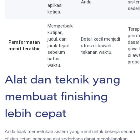
Anda.
siste
aplikasi
seder
ketiga.
Memperbaiki
Terap
kutipan,
pemf
judul, dan
Detail kecil menjadi
Pemformatan
dasar
jarak tepat
stres di bawah
menit terakhir
gaya 
sebelum
tekanan waktu.
di awa
batas
prose
waktu.
Alat dan teknik yang
membuat finishing
lebih cepat
Anda tidak memerlukan sistem yang rumit untuk bekerja secara
efisien, tetapi beberapa alat sederhana dapat menghilangkan