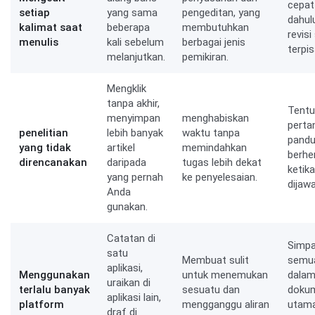
cepat 
setiap
yang sama
pengeditan, yang
dahulu
kalimat saat
beberapa
membutuhkan
revisi
menulis
kali sebelum
berbagai jenis
terpis
melanjutkan.
pemikiran.
Mengklik
tanpa akhir,
Tentu
menyimpan
menghabiskan
perta
penelitian
lebih banyak
waktu tanpa
pandu
yang tidak
artikel
memindahkan
berhe
direncanakan
daripada
tugas lebih dekat
ketik
yang pernah
ke penyelesaian.
dijawa
Anda
gunakan.
Catatan di
Simp
satu
Membuat sulit
semu
aplikasi,
Menggunakan
untuk menemukan
dalam
uraikan di
terlalu banyak
sesuatu dan
doku
aplikasi lain,
platform
mengganggu aliran
utama
draf di