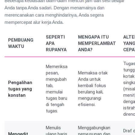
Beberapa kebiasaan diam-diam mencuri jam dari sesi belajar
Anda tanpa Anda sadari. Dengan menamainya dan
merencanakan cara menghindarinya, Anda segera
mempercepat alur kerja Anda.
SEPERTI
MENGAPA ITU
ALTE
PEMBUANG
APA
MEMPERLAMBAT
YANG
WAKTU
RUPANYA
ANDA?
CEPA
Tuga
Memeriksa
tungg
pesan,
Memaksa otak
kotak
mengubah
Anda untuk
Pengalihan
singk
tab,
kembali fokus
tugas yang
(misa
memulai
berulang kali,
konstan
menit
tugas baru
mengurangi
deng
di tengah
efisiensi.
istira
tugas.
diren
Menulis
Menggabungkan
Draf 
Mengedit
ulang baris
penyusunan dan