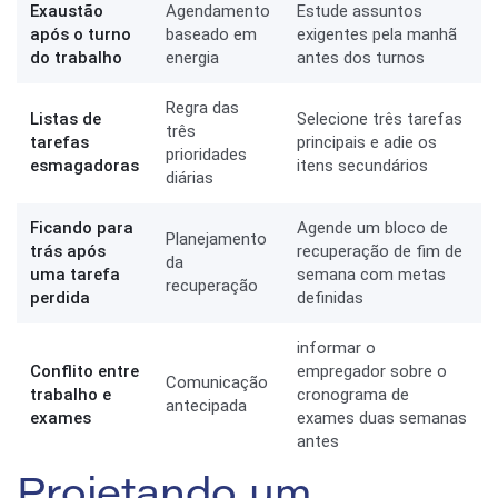
Exaustão
Agendamento
Estude assuntos
após o turno
baseado em
exigentes pela manhã
do trabalho
energia
antes dos turnos
Regra das
Listas de
Selecione três tarefas
três
tarefas
principais e adie os
prioridades
esmagadoras
itens secundários
diárias
Ficando para
Agende um bloco de
Planejamento
trás após
recuperação de fim de
da
uma tarefa
semana com metas
recuperação
perdida
definidas
informar o
Conflito entre
empregador sobre o
Comunicação
trabalho e
cronograma de
antecipada
exames
exames duas semanas
antes
Projetando um