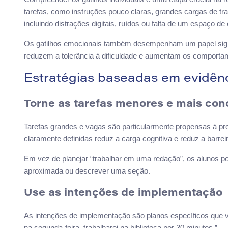
tarefas, como instruções pouco claras, grandes cargas de t
incluindo distrações digitais, ruídos ou falta de um espaço de
Os gatilhos emocionais também desempenham um papel signifi
reduzem a tolerância à dificuldade e aumentam os comporta
Estratégias baseadas em evidênc
Torne as tarefas menores e mais con
Tarefas grandes e vagas são particularmente propensas à pro
claramente definidas reduz a carga cognitiva e reduz a barre
Em vez de planejar “trabalhar em uma redação”, os alunos p
aproximada ou descrever uma seção.
Use as intenções de implementação
As intenções de implementação são planos específicos que v
na segunda-feira, trabalharei na biblioteca por 30 minutos.”