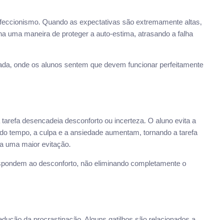
erfeccionismo. Quando as expectativas são extremamente altas,
rna uma maneira de proteger a auto-estima, atrasando a falha
ada, onde os alunos sentem que devem funcionar perfeitamente
tarefa desencadeia desconforto ou incerteza. O aluno evita a
 do tempo, a culpa e a ansiedade aumentam, tornando a tarefa
 a uma maior evitação.
spondem ao desconforto, não eliminando completamente o
edução da procrastinação. Alguns gatilhos são relacionados a