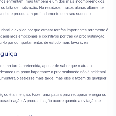
unos enfrentam, mas também é um dos mais incompreendidos.
 ou falta de motivação. Na realidade, muitos alunos altamente
uando se preocupam profundamente com seu sucesso
udantil e explica por que atrasar tarefas importantes raramente é
canismos emocionais e cognitivos por trás da procrastinação,
uí-lo por comportamentos de estudo mais favoráveis.
eguiça
de uma tarefa pretendida, apesar de saber que o atraso
destaca um ponto importante: a procrastinação não é acidental.
aumentará o estresse mais tarde, mas eles o fazem de qualquer
tégico é a intenção. Fazer uma pausa para recuperar energia ou
rocrastinação. A procrastinação ocorre quando a evitação se