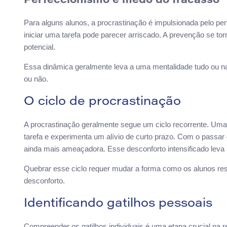
Perfeccionismo e medo do fracasso
Para alguns alunos, a procrastinação é impulsionada pelo p
iniciar uma tarefa pode parecer arriscado. A prevenção se to
potencial.
Essa dinâmica geralmente leva a uma mentalidade tudo ou n
ou não.
O ciclo de procrastinação
A procrastinação geralmente segue um ciclo recorrente. Uma 
tarefa e experimenta um alívio de curto prazo. Com o passar
ainda mais ameaçadora. Esse desconforto intensificado leva
Quebrar esse ciclo requer mudar a forma como os alunos re
desconforto.
Identificando gatilhos pessoais
Compreender os gatilhos individuais é uma etapa crucial na r