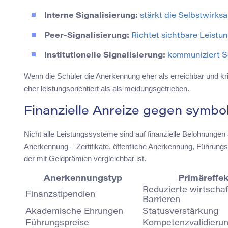
Interne Signalisierung:
stärkt die Selbstwirks
Peer-Signalisierung:
Richtet sichtbare Leist
Institutionelle Signalisierung:
kommuniziert S
Wenn die Schüler die Anerkennung eher als erreichbar und krite
eher leistungsorientiert als als meidungsgetrieben.
Finanzielle Anreize gegen symb
Nicht alle Leistungssysteme sind auf finanzielle Belohnung
Anerkennung – Zertifikate, öffentliche Anerkennung, Führungsti
der mit Geldprämien vergleichbar ist.
Anerkennungstyp
Primäreffe
Reduzierte wirtschaf
Finanzstipendien
Barrieren
Akademische Ehrungen
Statusverstärkung
Führungspreise
Kompetenzvalidieru