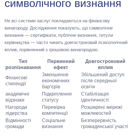
символічного визнання
Не всі системи заслуг покладаються на фінансову
винагороду. Дослідження показують, що символічне
визнання — сертифікати, публічне визнання, титули
керівництва — часто чинить довгостроковий психологічний
вплив, порівнянний з грошовою винагородою.
Тип
Первинний
Довгостроковий
розпізнавання
ефект
вплив
Зменшення
Збільшений доступ
Фінансові
економічних
після середньої
стипендії
бар’єрів
освіти
академічні
Підкріплення
Стабілізація
відзнаки
статусу
ідентичності
Нагороди
Перевірка
Розширені мережі
лідерства
компетенції
можливостей
Відмінності
Соціальне
Безперервність
громади
визнання
громадянської участі