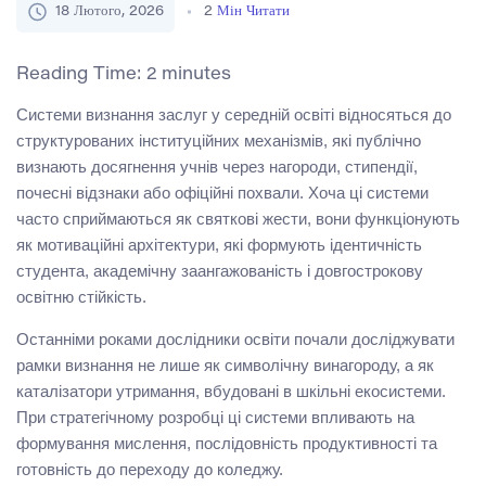
18 Лютого, 2026
2
Мін Читати
Reading Time:
2
minutes
Системи визнання заслуг у середній освіті відносяться до
структурованих інституційних механізмів, які публічно
визнають досягнення учнів через нагороди, стипендії,
почесні відзнаки або офіційні похвали. Хоча ці системи
часто сприймаються як святкові жести, вони функціонують
як мотиваційні архітектури, які формують ідентичність
студента, академічну заангажованість і довгострокову
освітню стійкість.
Останніми роками дослідники освіти почали досліджувати
рамки визнання не лише як символічну винагороду, а як
каталізатори утримання, вбудовані в шкільні екосистеми.
При стратегічному розробці ці системи впливають на
формування мислення, послідовність продуктивності та
готовність до переходу до коледжу.