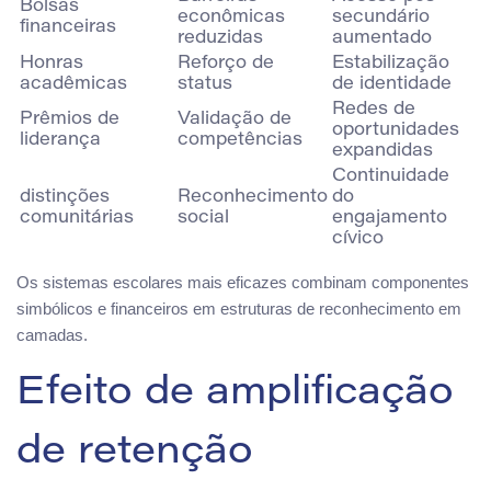
Bolsas
econômicas
secundário
financeiras
reduzidas
aumentado
Honras
Reforço de
Estabilização
acadêmicas
status
de identidade
Redes de
Prêmios de
Validação de
oportunidades
liderança
competências
expandidas
Continuidade
distinções
Reconhecimento
do
comunitárias
social
engajamento
cívico
Os sistemas escolares mais eficazes combinam componentes
simbólicos e financeiros em estruturas de reconhecimento em
camadas.
Efeito de amplificação
de retenção