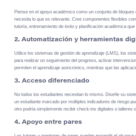
Piense en el apoyo académico como un conjunto de bloques de
necesita lo que es relevante. Cree componentes flexibles com
tutoría, entrenamiento de éxito y planificación académica que 
2. Automatización y herramientas dig
Utilice los sistemas de gestión de aprendizaje (LMS), los sis
para realizar un seguimiento del progreso, activar intervenci
permiten el aprendizaje asincrónico, mientras que las aplicac
3. Acceso diferenciado
No todos los estudiantes necesitan lo mismo. Diseñe su siste
un estudiante marcado por múltiples indicadores de riesgo p
otro podría simplemente recibir check-ins digitales o talleres 
4. Apoyo entre pares
Los tutores y mentores de pares pueden expandir el alcance s