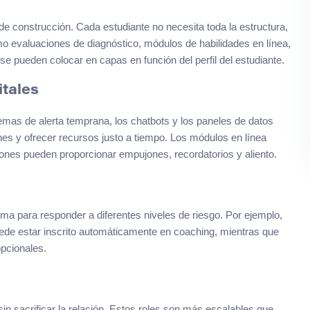
 construcción. Cada estudiante no necesita toda la estructura,
o evaluaciones de diagnóstico, módulos de habilidades en línea,
se pueden colocar en capas en función del perfil del estudiante.
itales
temas de alerta temprana, los chatbots y los paneles de datos
ones y ofrecer recursos justo a tiempo. Los módulos en línea
iones pueden proporcionar empujones, recordatorios y aliento.
ma para responder a diferentes niveles de riesgo. Por ejemplo,
uede estar inscrito automáticamente en coaching, mientras que
opcionales.
in sacrificar la relación. Estos roles son más escalables que