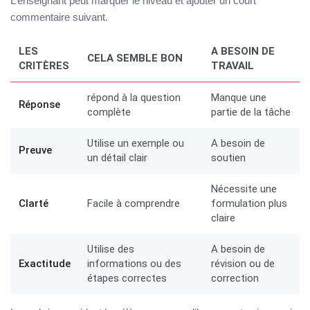
L’enseignant peut marquer le niveau et ajouter un court
commentaire suivant.
LES
A BESOIN DE
CELA SEMBLE BON
CRITÈRES
TRAVAIL
répond à la question
Manque une
Réponse
complète
partie de la tâche
Utilise un exemple ou
A besoin de
Preuve
un détail clair
soutien
Nécessite une
Clarté
Facile à comprendre
formulation plus
claire
Utilise des
A besoin de
Exactitude
informations ou des
révision ou de
étapes correctes
correction