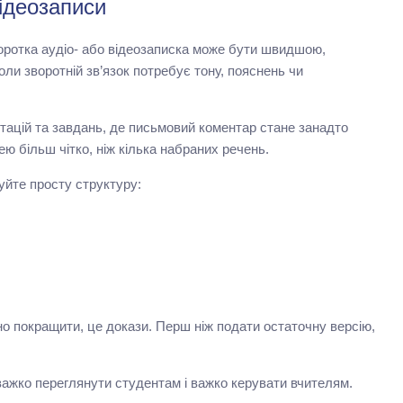
відеозаписи
Коротка аудіо- або відеозаписка може бути швидшою,
ли зворотній зв’язок потребує тону, пояснень чи
нтацій та завдань, де письмовий коментар стане занадто
ю більш чітко, ніж кілька набраних речень.
уйте просту структуру:
но покращити, це докази. Перш ніж подати остаточну версію,
 важко переглянути студентам і важко керувати вчителям.