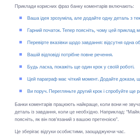
Приклади корисних фраз банку коментарів включають:
Ваша ідея зрозуміла, але додайте одну деталь з тек
Гарний початок. Тепер поясніть, чому цей приклад м
Перевірте вказівки щодо завдання: відсутня одна о
Вашій відповіді потрібне повне речення.
Будь ласка, покажіть ще один крок у своїй роботі.
Цей параграф має чіткий момент. Додайте докази, щ
Ви поруч. Перегляньте другий крок і спробуйте ще р
Банки коментарів працюють найкраще, коли вони не звуча
деталь із завдання, коли це необхідно. Наприклад: “Майя
поясніть, як він пов’язаний з вашою претензією”.
Це зберігає відгуки особистими, заощаджуючи час.