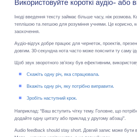
Використовуйте короткі аудіо- або 
Іноді введення тексту займає більше часу, ніж розмова. 
теплішою та легшою для розуміння учнями. Це корисно, ко
заохочення.
Аудіо-відгук добре працює для чернеток, проектів, презе
довгим. 30-секундна нота часто може пояснити ту саму іде
Щоб звук зворотного зв’язку був ефективним, використов
Скажіть одну річ, яка спрацювала.
Вкажіть одну річ, яку потрібно виправити.
Зробіть наступний крок.
Наприклад: “Ваш вступить чітку тему. Головне, що потріб
додайте одну цитату або приклад у другому абзаці”.
Audio feedback should stay short. Довгий запис може бути