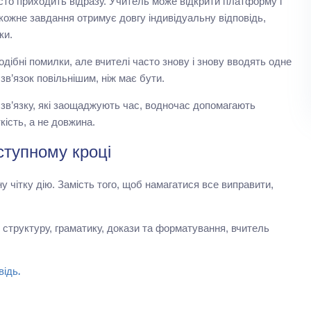
сто приходить відразу. Учитель може відкрити платформу і
 кожне завдання отримує довгу індивідуальну відповідь,
ки.
дібні помилки, але вчителі часто знову і знову вводять одне
зв’язок повільнішим, ніж має бути.
зв’язку, які заощаджують час, водночас допомагають
кість, а не довжина.
ступному кроці
 чітку дію. Замість того, щоб намагатися все виправити,
 структуру, граматику, докази та форматування, вчитель
ідь.