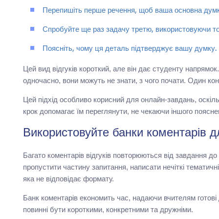
Перепишіть перше речення, щоб ваша основна думк
Спробуйте ще раз задачу третю, використовуючи то
Поясніть, чому ця деталь підтверджує вашу думку.
Цей вид відгуків короткий, але він дає студенту напрямо
одночасно, вони можуть не знати, з чого почати. Один ко
Цей підхід особливо корисний для онлайн-завдань, оскіл
крок допомагає їм переглянути, не чекаючи іншого поясне
Використовуйте банки коментарів дл
Багато коментарів відгуків повторюються від завдання д
пропустити частину запитання, написати нечіткі тематичн
яка не відповідає формату.
Банк коментарів економить час, надаючи вчителям готові д
повинні бути короткими, конкретними та дружніми.