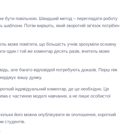
оже бути повільною. Швидший метод – переглядати роботу
ть шаблони. Потім вирішіть, який зворотній зв’язок потрібен
ель може помітити, що більшість учнів зрозуміли основну
ти один і той же коментар десять разів, вчитель може
овідь, але багато відповідей потребують доказів. Перш ніж
тверджує вашу думку.
роткий індивідуальний коментар, де це необхідно. Це
ема є частиною моделі навчання, а не лише особистої
кільки його можна опублікувати як оголошення, короткий
м студентів.