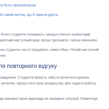
а була зрозумілішою.
й самий метод, що й задача друга.
к. Коли студенти отримують занадто багато коментарів
нкретний наступний крок легше зрозуміти і легше виконати.
ьки студенти часто працюють самостійно. Чіткий наступний
ння.
я повторного відгуку
о завдання. Студенти можуть забути включити докази,
і речення, пропустити крок розрахунку або подати роботу,
о використання відповіді на поширені ситуації. Коментарі