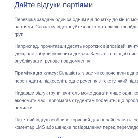
Дайте відгуки партіями
Перевірка завдань один за одним від початку до кінця м
партіями. Спочатку відскануйте кілька матеріалів і знайді
групі.
Наприклад, прочитавши десять коротких відповідей, вчит
ідею, але забули включити докази. Замість того, щоб писа
опублікувати групове повідомлення:
Більшість із вас чітко пояснили відп
Примітка до класу:
переглядати, підкресліть одне речення з тексту, який під
Надавши відгук групи, вчитель може додати лише один ко
економить час і допомагає студентам побачити, що пробл
помилки.
Пакетний відгук особливо корисний для онлайн-занять, ос
коментар LMS або швидке повідомлення перед переглядо