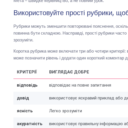
Мета – швидке керівництво, а не повний урок.
Використовуйте прості рубрики, що
Рубрики можуть зменшити повторювані пояснення, оскіль
повинна бути складною. Насправді, прості рубрики часто 
зрозуміти.
Коротка рубрика може включати три або чотири критерії: 
може позначити рівень і додати один короткий коментар д
КРИТЕРІЇ
ВИГЛЯДАЄ ДОБРЕ
відповідь
відповідає на повне запитання
довід
використовує яскравий приклад або д
ясність
Легко зрозуміти
акуратність
використовує правильну інформацію а