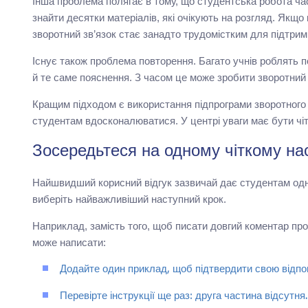
Інша проблема полягає в тому, що студентська робота ча
знайти десятки матеріалів, які очікують на розгляд. Якщо
зворотний зв’язок стає занадто трудомістким для підтрим
Існує також проблема повторення. Багато учнів роблять по
й те саме пояснення. З часом це може зробити зворотний 
Кращим підходом є використання підпрограми зворотного 
студентам вдосконалюватися. У центрі уваги має бути чіт
Зосередьтеся на одному чіткому на
Найшвидший корисний відгук зазвичай дає студентам одну
виберіть найважливіший наступний крок.
Наприклад, замість того, щоб писати довгий коментар про
може написати:
Додайте один приклад, щоб підтвердити свою відпов
Перевірте інструкції ще раз: друга частина відсутня.