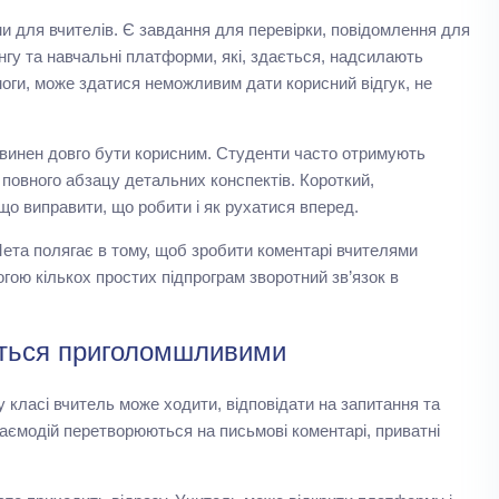
и для вчителів. Є завдання для перевірки, повідомлення для
ингу та навчальні платформи, які, здається, надсилають
оги, може здатися неможливим дати корисний відгук, не
повинен довго бути корисним. Студенти часто отримують
ід повного абзацу детальних конспектів. Короткий,
що виправити, що робити і як рухатися вперед.
Мета полягає в тому, щоб зробити коментарі вчителями
ою кількох простих підпрограм зворотний зв’язок в
аються приголомшливими
му класі вчитель може ходити, відповідати на запитання та
заємодій перетворюються на письмові коментарі, приватні