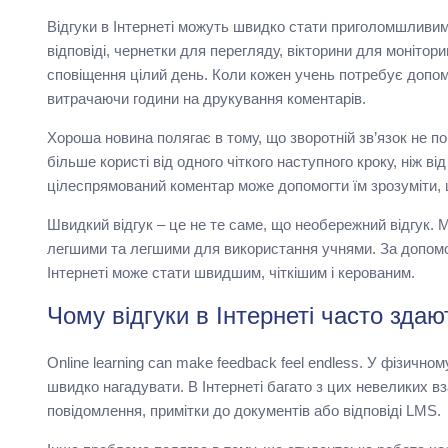
Відгуки в Інтернеті можуть швидко стати приголомшливим
відповіді, чернетки для перегляду, вікторини для монітор
сповіщення цілий день. Коли кожен учень потребує допом
витрачаючи години на друкування коментарів.
Хороша новина полягає в тому, що зворотній зв’язок не 
більше користі від одного чіткого наступного кроку, ніж в
цілеспрямований коментар може допомогти їм зрозуміти, 
Швидкий відгук – це не те саме, що необережний відгук. 
легшими та легшими для використання учнями. За допомог
Інтернеті може стати швидшим, чіткішим і керованим.
Чому відгуки в Інтернеті часто зд
Online learning can make feedback feel endless. У фізично
швидко нагадувати. В Інтернеті багато з цих невеликих в
повідомлення, примітки до документів або відповіді LMS.