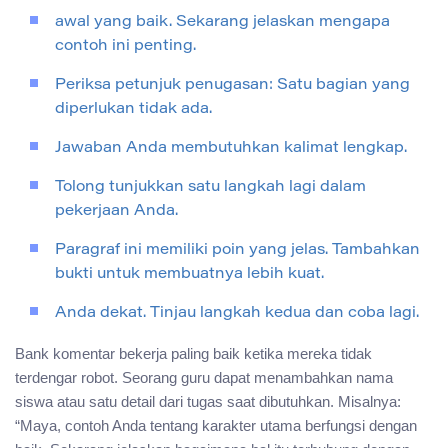
awal yang baik. Sekarang jelaskan mengapa
contoh ini penting.
Periksa petunjuk penugasan: Satu bagian yang
diperlukan tidak ada.
Jawaban Anda membutuhkan kalimat lengkap.
Tolong tunjukkan satu langkah lagi dalam
pekerjaan Anda.
Paragraf ini memiliki poin yang jelas. Tambahkan
bukti untuk membuatnya lebih kuat.
Anda dekat. Tinjau langkah kedua dan coba lagi.
Bank komentar bekerja paling baik ketika mereka tidak
terdengar robot. Seorang guru dapat menambahkan nama
siswa atau satu detail dari tugas saat dibutuhkan. Misalnya:
“Maya, contoh Anda tentang karakter utama berfungsi dengan