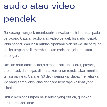
audio atau video
pendek
Terkadang mengetik membutuhkan waktu lebih lama daripada
berbicara. Catatan audio atau video pendek bisa lebih cepat,
lebih hangat, dan lebih mudah dipahami oleh siswa. Ini berguna
ketika umpan balik membutuhkan nada, penjelasan, atau
dorongan.
Umpan balik audio bekerja dengan baik untuk draf, proyek,
presentasi, dan tugas di mana komentar tertulis akan menjadi
terlalu panjang. Catatan 30 detik sering kali dapat menjelaskan
ide yang sama lebih jelas daripada beberapa kalimat yang
diketik.
Untuk menjaga umpan balik audio yang efisien, gunakan
struktur sederhana: