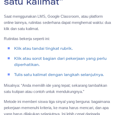
satu kalimat”
Saat menggunakan LMS, Google Classroom, atau platform
online lainnya, rutinitas sederhana dapat menghemat waktu: dua
klik dan satu kalimat.
Rutinitas bekerja seperti ini:
Klik atau tandai tingkat rubrik.
Klik atau sorot bagian dari pekerjaan yang perlu
diperhatikan.
Tulis satu kalimat dengan langkah selanjutnya.
Misalnya: “Anda memilih ide yang tepat; sekarang tambahkan
satu kutipan atau contoh untuk mendukungnya.”
Metode ini memberi siswa tiga sinyal yang berguna: bagaimana
pekerjaan memenuhi kriteria, ke mana harus mencari, dan apa
yang harus dilakukan selanjutnya. Ini lebih cepat daripada