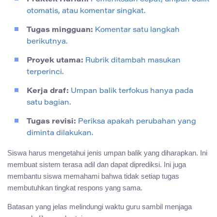
otomatis, atau komentar singkat.
Tugas mingguan:
Komentar satu langkah
berikutnya.
Proyek utama:
Rubrik ditambah masukan
terperinci.
Kerja draf:
Umpan balik terfokus hanya pada
satu bagian.
Tugas revisi:
Periksa apakah perubahan yang
diminta dilakukan.
Siswa harus mengetahui jenis umpan balik yang diharapkan. Ini
membuat sistem terasa adil dan dapat diprediksi. Ini juga
membantu siswa memahami bahwa tidak setiap tugas
membutuhkan tingkat respons yang sama.
Batasan yang jelas melindungi waktu guru sambil menjaga