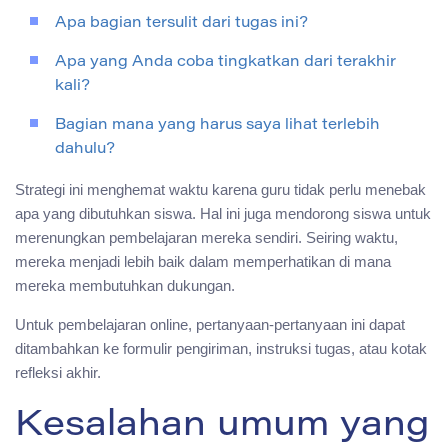
Apa bagian tersulit dari tugas ini?
Apa yang Anda coba tingkatkan dari terakhir
kali?
Bagian mana yang harus saya lihat terlebih
dahulu?
Strategi ini menghemat waktu karena guru tidak perlu menebak
apa yang dibutuhkan siswa. Hal ini juga mendorong siswa untuk
merenungkan pembelajaran mereka sendiri. Seiring waktu,
mereka menjadi lebih baik dalam memperhatikan di mana
mereka membutuhkan dukungan.
Untuk pembelajaran online, pertanyaan-pertanyaan ini dapat
ditambahkan ke formulir pengiriman, instruksi tugas, atau kotak
refleksi akhir.
Kesalahan umum yang