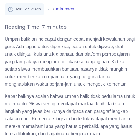
Mei 27, 2026
7
min baca
Reading Time:
7
minutes
Umpan balik online dapat dengan cepat menjadi kewalahan bagi
guru. Ada tugas untuk diperiksa, pesan untuk dijawab, draf
untuk ditinjau, kuis untuk dipantau, dan platform pembelajaran
yang tampaknya mengirim notifikasi sepanjang hari. Ketika
setiap siswa membutuhkan bantuan, rasanya tidak mungkin
untuk memberikan umpan balik yang berguna tanpa
menghabiskan waktu berjam-jam untuk mengetik komentar.
Kabar baiknya adalah bahwa umpan balik tidak perlu lama untuk
membantu. Siswa sering mendapat manfaat lebih dari satu
langkah yang jelas berikutnya daripada dari paragraf lengkap
catatan rinci. Komentar singkat dan terfokus dapat membantu
mereka memahami apa yang harus diperbaiki, apa yang harus
terus dilakukan, dan bagaimana bergerak maju.