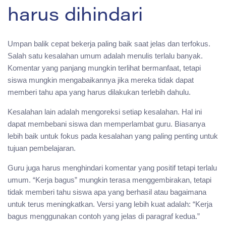
harus dihindari
Umpan balik cepat bekerja paling baik saat jelas dan terfokus.
Salah satu kesalahan umum adalah menulis terlalu banyak.
Komentar yang panjang mungkin terlihat bermanfaat, tetapi
siswa mungkin mengabaikannya jika mereka tidak dapat
memberi tahu apa yang harus dilakukan terlebih dahulu.
Kesalahan lain adalah mengoreksi setiap kesalahan. Hal ini
dapat membebani siswa dan memperlambat guru. Biasanya
lebih baik untuk fokus pada kesalahan yang paling penting untuk
tujuan pembelajaran.
Guru juga harus menghindari komentar yang positif tetapi terlalu
umum. “Kerja bagus” mungkin terasa menggembirakan, tetapi
tidak memberi tahu siswa apa yang berhasil atau bagaimana
untuk terus meningkatkan. Versi yang lebih kuat adalah: “Kerja
bagus menggunakan contoh yang jelas di paragraf kedua.”