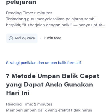
pelajaran
Reading Time:
2
minutes
Terkadang guru menyelesaikan pelajaran sambil
berpikir, “Itu berjalan dengan baik!” — hanya untuk
mengetahui kemudian bahwa siswa tidak benar-
benar memahami ide kuncinya. Memeriksa
Mei 27, 2026
2
min read
pemahaman selama atau tepat setelah pelajaran
membantu mengidentifikasi kebingungan sejak dini
dan membuat pembelajaran lebih efektif. Dalam
posting ini, kita akan mengeksplorasi cara
Strategi penilaian dan umpan balik formatif
sederhana, cepat, dan bertekanan rendah untuk
melihat apakah siswa […]
7 Metode Umpan Balik Cepat
yang Dapat Anda Gunakan
Hari Ini
Reading Time:
2
minutes
Memberi umpan balik yang efektif tidak harus