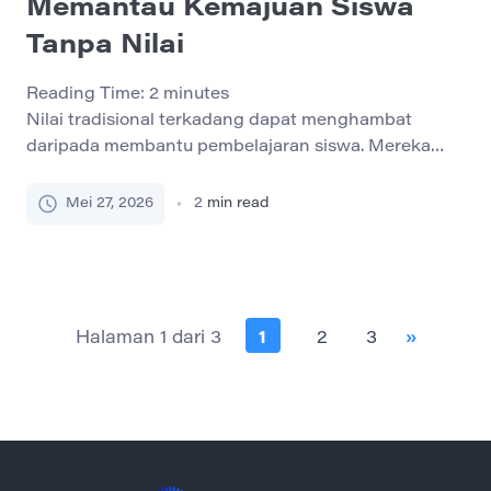
Memantau Kemajuan Siswa
Tanpa Nilai
Reading Time:
2
minutes
Nilai tradisional terkadang dapat menghambat
daripada membantu pembelajaran siswa. Mereka
sering meningkatkan kecemasan, mencegah
eksperimen, dan mungkin tidak mencerminkan
Mei 27, 2026
2
min read
pemahaman siswa yang sebenarnya. Alternatif yang
efektif adalah penilaian berisiko rendah — strategi
yang kuat untuk memantau kemajuan tanpa tekanan
nilai. 1. Apa itu penilaian berisiko rendah? Penilaian
berisiko rendah adalah tugas yang membawa sedikit
Halaman 1 dari 3
1
2
3
»
atau […]