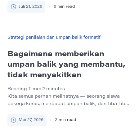
mereka pahami, memperhatikan kesenjangan, dan
Juli 21, 2026
6
min read
mengingat ide-ide penting sebelum tes yang lebih
besar. Namun, kuis mini juga dapat menimbulkan
stres jika siswa melihatnya sebagai hukuman atau
sebagai cara lain untuk gagal. Tujuan dari kuis mini
Strategi penilaian dan umpan balik formatif
seharusnya […]
Bagaimana memberikan
umpan balik yang membantu,
tidak menyakitkan
Reading Time:
2
minutes
Kita semua pernah melihatnya — seorang siswa
bekerja keras, mendapat umpan balik, dan tiba-tiba
terlihat putus asa. Umpan balik bisa menjadi alat
yang ampuh untuk belajar dan motivasi, tetapi hanya
Mei 27, 2026
2
min read
jika itu dilakukan dengan benar. Dalam artikel ini, kita
akan melihat cara memberikan umpan balik yang