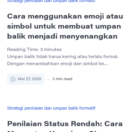
Strategi penilaian dan umpan balik formatif
menggunakannya […]
Cara menggunakan emoji atau
simbol untuk membuat umpan
balik menjadi menyenangkan
Reading Time:
3
minutes
Umpan balik tidak harus kering atau terlalu formal.
Dengan menambahkan emoji dan simbol ke
komentar Anda, Anda dapat membuat umpan balik
lebih menarik, ekspresif, dan efektif — baik Anda
Mei 27, 2026
3
min read
bekerja dengan siswa, rekan kerja, atau rekan kerja
secara online. Mengapa menggunakan emoji dalam
umpan balik? Penguatan visual: Emoji membantu
menekankan poin-poin penting dan menyoroti
Strategi penilaian dan umpan balik formatif
umpan […]
Penilaian Status Rendah: Cara