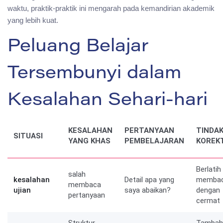
waktu, praktik-praktik ini mengarah pada kemandirian akademik
yang lebih kuat.
Peluang Belajar
Tersembunyi dalam
Kesalahan Sehari-hari
KESALAHAN
PERTANYAAN
TINDA
SITUASI
YANG KHAS
PEMBELAJARAN
KOREKT
Berlatih
salah
kesalahan
Detail apa yang
memba
membaca
ujian
saya abaikan?
dengan
pertanyaan
cermat