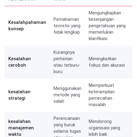
Mengungkapkan
Pemahaman
kesenjangan
Kesalahpahaman
teoretis yang
pengetahuan yang
konsep
tidak lengkap
memerlukan
klarifikasi
Kurangnya
Kesalahan
perhatian
Meningkatkan
ceroboh
atau terburu-
fokus dan akurasi
buru
Memperkuat
Menggunakan
kesalahan
keterampilan
metode yang
strategi
pemecahan
salah
masalah
Perencanaan
kesalahan
Mendorong
yang buruk
manajemen
organisasi yang
selama tugas
waktu
lebih baik