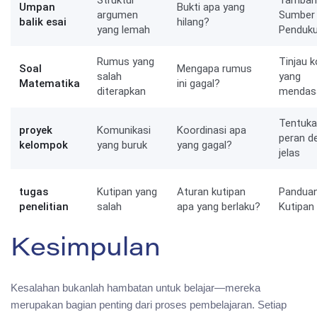
Struktur
Tambah
Umpan
Bukti apa yang
argumen
Sumber
balik esai
hilang?
yang lemah
Penduk
Rumus yang
Tinjau 
Soal
Mengapa rumus
salah
yang
Matematika
ini gagal?
diterapkan
mendasa
Tentuk
proyek
Komunikasi
Koordinasi apa
peran d
kelompok
yang buruk
yang gagal?
jelas
tugas
Kutipan yang
Aturan kutipan
Pandua
penelitian
salah
apa yang berlaku?
Kutipan
Kesimpulan
Kesalahan bukanlah hambatan untuk belajar—mereka
merupakan bagian penting dari proses pembelajaran. Setiap