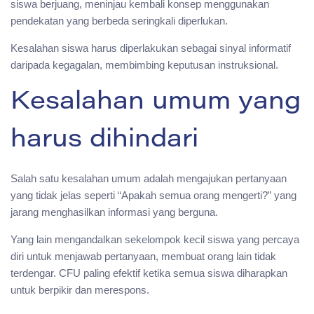
siswa berjuang, meninjau kembali konsep menggunakan
pendekatan yang berbeda seringkali diperlukan.
Kesalahan siswa harus diperlakukan sebagai sinyal informatif
daripada kegagalan, membimbing keputusan instruksional.
Kesalahan umum yang
harus dihindari
Salah satu kesalahan umum adalah mengajukan pertanyaan
yang tidak jelas seperti “Apakah semua orang mengerti?” yang
jarang menghasilkan informasi yang berguna.
Yang lain mengandalkan sekelompok kecil siswa yang percaya
diri untuk menjawab pertanyaan, membuat orang lain tidak
terdengar. CFU paling efektif ketika semua siswa diharapkan
untuk berpikir dan merespons.