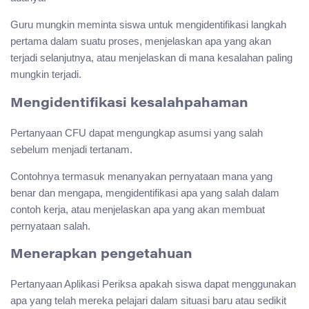
Guru mungkin meminta siswa untuk mengidentifikasi langkah
pertama dalam suatu proses, menjelaskan apa yang akan
terjadi selanjutnya, atau menjelaskan di mana kesalahan paling
mungkin terjadi.
Mengidentifikasi kesalahpahaman
Pertanyaan CFU dapat mengungkap asumsi yang salah
sebelum menjadi tertanam.
Contohnya termasuk menanyakan pernyataan mana yang
benar dan mengapa, mengidentifikasi apa yang salah dalam
contoh kerja, atau menjelaskan apa yang akan membuat
pernyataan salah.
Menerapkan pengetahuan
Pertanyaan Aplikasi Periksa apakah siswa dapat menggunakan
apa yang telah mereka pelajari dalam situasi baru atau sedikit