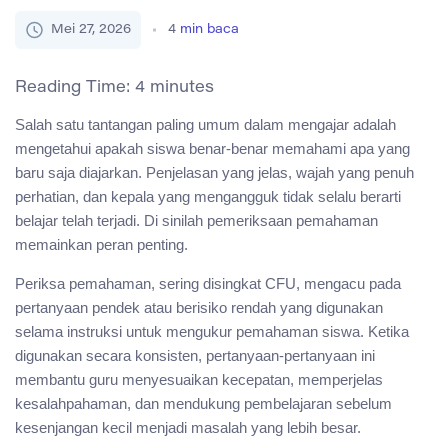
Mei 27, 2026
4
min baca
Reading Time:
4
minutes
Salah satu tantangan paling umum dalam mengajar adalah
mengetahui apakah siswa benar-benar memahami apa yang
baru saja diajarkan. Penjelasan yang jelas, wajah yang penuh
perhatian, dan kepala yang mengangguk tidak selalu berarti
belajar telah terjadi. Di sinilah pemeriksaan pemahaman
memainkan peran penting.
Periksa pemahaman, sering disingkat CFU, mengacu pada
pertanyaan pendek atau berisiko rendah yang digunakan
selama instruksi untuk mengukur pemahaman siswa. Ketika
digunakan secara konsisten, pertanyaan-pertanyaan ini
membantu guru menyesuaikan kecepatan, memperjelas
kesalahpahaman, dan mendukung pembelajaran sebelum
kesenjangan kecil menjadi masalah yang lebih besar.