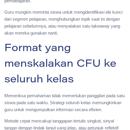
pembelajaran.
Guru mungkin meminta siswa untuk mengidentifikasi ide kunci
dari segmen pelajaran, menghubungkan topik saat ini dengan
pelajaran sebelumnya, atau menyatakan satu takeaway yang
akan mereka gunakan nanti.
Format yang
menskalakan CFU ke
seluruh kelas
Memeriksa pemahaman tidak memerlukan panggilan pada satu
siswa pada satu waktu. Strategi seluruh kelas memungkinkan
guru untuk mengumpulkan informasi secara efisien.
Metode cepat mencakup tanggapan tertulis singkat, sinyal
tangan dengan tindak lanjut yang jelas, atau petunjuk reflektif