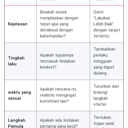
Bisakah siswa
Ganti
menjelaskan dengan
“Lakukan
Kejelasan
tepat apa yang
Lebih Baik”
dimaksud dengan
dengan target
keberhasilan?
tertentu.
Tambahkan
Apakah tujuannya
perilaku
Tingkah
termasuk tindakan
mingguan
laku
konkret?
yang dapat
diulang.
Turunkan dan
Apakah rencana itu
waktu yang
lindungi
realistis mengingat
sesuai
langkah
komitmen lain?
starter.
Tentukan
Langkah
Apakah ada tindakan
tugas awal
Pemula
pertama yang kecil?