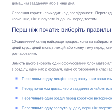
домашнім завданням або в кінці дня.
Справжня користь приходить від послідовності. Перегляд 
корисніше, ніж ігнорувати їх до ночі перед тестом.
Перш ніж почати: виберіть правильн
10-хвилинний огляд найкраще працює, коли ви вибираєте 
цілий курс, цілий місяць лекцій або кожну тему перед іс
розчарованим.
Замість цього виберіть один сфокусований блок матеріалу
з розділу, один набір формул, одне обговорення в класі а
Перегляньте одну лекцію перед наступним заняттям
Перед початком домашнього завдання ознайомтеся 
Перегляньте один розділ перед короткою вікториною
Перегляньте одну заплутану ідею, перш ніж звертат