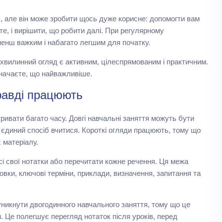
я, але він може зробити щось дуже корисне: допомогти вам
єте, і вирішити, що робити далі. При регулярному
енш важким і набагато легшим для початку.
хвилинний огляд є активним, цілеспрямованим і практичним.
значаєте, що найважливіше.
равді працюють
ивати багато часу. Довгі навчальні заняття можуть бути
 єдиний спосіб вчитися. Короткі огляди працюють, тому що
 матеріалу.
сі свої нотатки або перечитати кожне речення. Ця межа
вки, ключові терміни, приклади, визначення, запитання та
уникнути двогодинного навчального заняття, тому що це
. Це полегшує перегляд нотаток після уроків, перед