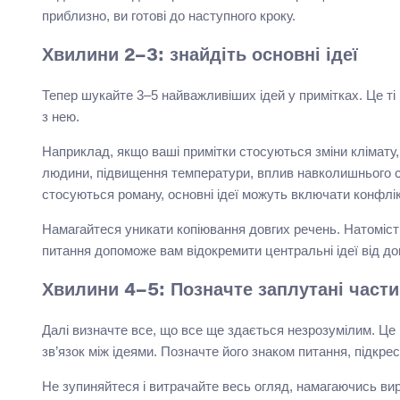
приблизно, ви готові до наступного кроку.
Хвилини 2–3: знайдіть основні ідеї
Тепер шукайте 3–5 найважливіших ідей у примітках. Це ті 
з нею.
Наприклад, якщо ваші примітки стосуються зміни клімату, 
людини, підвищення температури, вплив навколишнього с
стосуються роману, основні ідеї можуть включати конфлікт
Намагайтеся уникати копіювання довгих речень. Натомість
питання допоможе вам відокремити центральні ідеї від д
Хвилини 4–5: Позначте заплутані част
Далі визначте все, що все ще здається незрозумілим. Це 
зв’язок між ідеями. Позначте його знаком питання, підкрес
Не зупиняйтеся і витрачайте весь огляд, намагаючись ви