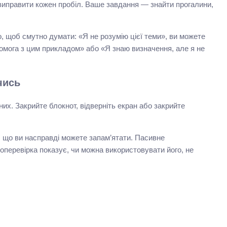
 виправити кожен пробіл. Ваше завдання — знайти прогалини,
, щоб смутно думати: «Я не розумію цієї теми», ви можете
помога з цим прикладом» або «Я знаю визначення, але я не
чись
них. Закрийте блокнот, відверніть екран або закрийте
, що ви насправді можете запам’ятати. Пасивне
перевірка показує, чи можна використовувати його, не