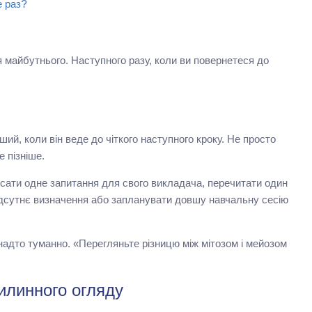
е раз?
 майбутнього. Наступного разу, коли ви повернетеся до
ий, коли він веде до чіткого наступного кроку. Не просто
е пізніше.
сати одне запитання для свого викладача, перечитати один
ідсутнє визначення або запланувати довшу навчальну сесію
адто туманно. «Перегляньте різницю між мітозом і мейозом
вилинного огляду