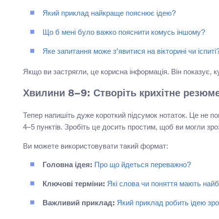
Який приклад найкраще пояснює ідею?
Що б мені було важко пояснити комусь іншому?
Яке запитання може з’явитися на вікторині чи іспиті
Якщо ви застрягли, це корисна інформація. Він показує, к
Хвилини 8–9: Створіть крихітне резюм
Тепер напишіть дуже короткий підсумок нотаток. Це не п
4–5 пунктів. Зробіть це досить простим, щоб ви могли зроз
Ви можете використовувати такий формат:
Головна ідея:
Про що йдеться переважно?
Ключові терміни:
Які слова чи поняття мають най
Важливий приклад:
Який приклад робить ідею зр