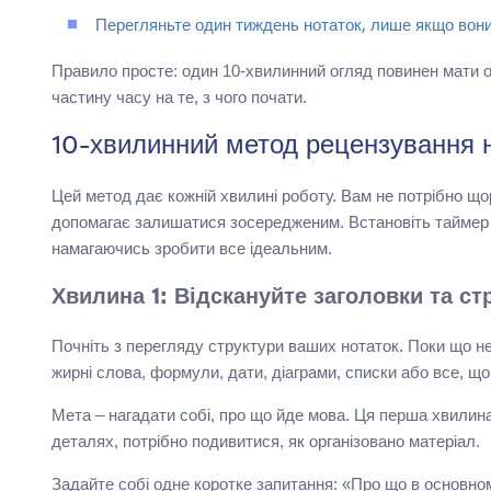
Перегляньте один тиждень нотаток, лише якщо вони к
Правило просте: один 10-хвилинний огляд повинен мати о
частину часу на те, з чого почати.
10-хвилинний метод рецензування 
Цей метод дає кожній хвилині роботу. Вам не потрібно щ
допомагає залишатися зосередженим. Встановіть таймер на
намагаючись зробити все ідеальним.
Хвилина 1: Відскануйте заголовки та ст
Почніть з перегляду структури ваших нотаток. Поки що не
жирні слова, формули, дати, діаграми, списки або все, що
Мета – нагадати собі, про що йде мова. Ця перша хвилин
деталях, потрібно подивитися, як організовано матеріал.
Задайте собі одне коротке запитання: «Про що в основном