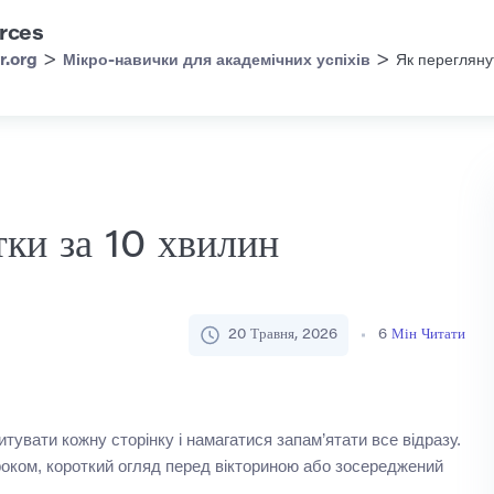
rces
>
>
r.org
Мікро-навички для академічних успіхів
Як переглянут
тки за 10 хвилин
20 Травня, 2026
6
Мін Читати
тувати кожну сторінку і намагатися запам’ятати все відразу.
роком, короткий огляд перед вікториною або зосереджений