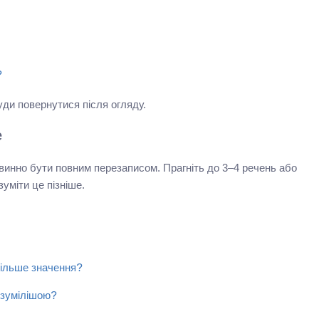
?
уди повернутися після огляду.
е
овинно бути повним перезаписом. Прагніть до 3–4 речень або
уміти це пізніше.
більше значення?
озумілішою?