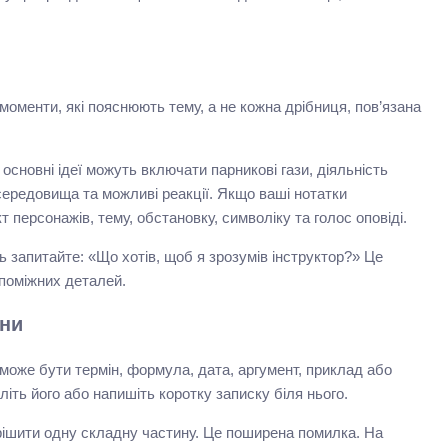
моменти, які пояснюють тему, а не кожна дрібниця, пов’язана
основні ідеї можуть включати парникові гази, діяльність
ередовища та можливі реакції. Якщо ваші нотатки
 персонажів, тему, обстановку, символіку та голос оповіді.
 запитайте: «Що хотів, щоб я зрозумів інструктор?» Це
опоміжних деталей.
ини
може бути термін, формула, дата, аргумент, приклад або
літь його або напишіть коротку записку біля нього.
рішити одну складну частину. Це поширена помилка. На