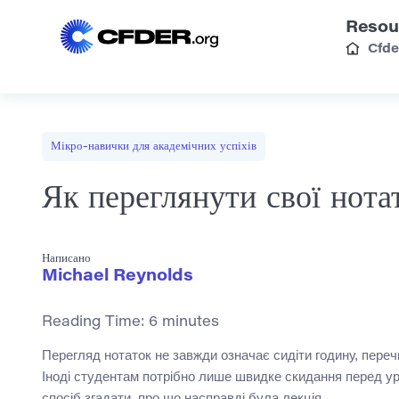
Resou
Cfde
Мікро-навички для академічних успіхів
Як переглянути свої нота
Написано
Michael Reynolds
Reading Time:
6
minutes
Перегляд нотаток не завжди означає сидіти годину, перечи
Іноді студентам потрібно лише швидке скидання перед у
спосіб згадати, про що насправді була лекція.