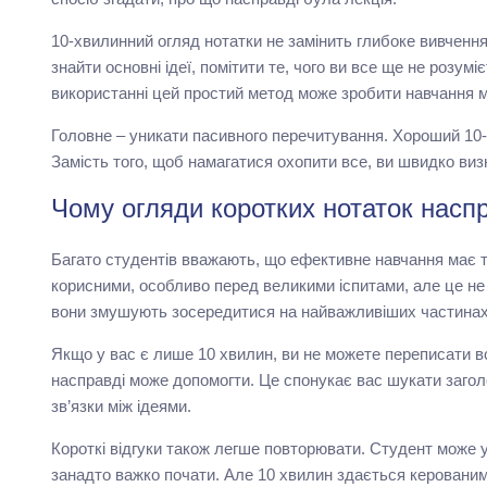
10-хвилинний огляд нотатки не замінить глибоке вивченн
знайти основні ідеї, помітити те, чого ви все ще не розумі
використанні цей простий метод може зробити навчання м
Головне – уникати пасивного перечитування. Хороший 10-
Замість того, щоб намагатися охопити все, ви швидко ви
Чому огляди коротких нотаток насп
Багато студентів вважають, що ефективне навчання має тр
корисними, особливо перед великими іспитами, але це не
вони змушують зосередитися на найважливіших частинах
Якщо у вас є лише 10 хвилин, ви не можете переписати в
насправді може допомогти. Це спонукає вас шукати заголо
зв’язки між ідеями.
Короткі відгуки також легше повторювати. Студент може 
занадто важко почати. Але 10 хвилин здається керованим