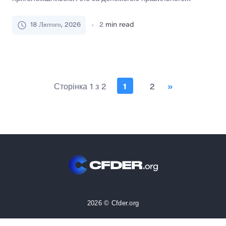
мислення, техніки та рутини можна підійти до іспитів із
спокоєм і впевненістю. Цей посібник покаже вам, як.
18 Лютого, 2026
2
min read
Розуміння природи стресу Стрес – це природна реакція,
але він може мотивувати або паралізувати. Хороший
стрес підштовхує вас до виконання. Поганий стрес
призводить до паніки і забудькуватості. […]
Сторінка 1 з 2
1
2
»
2026 © Cfder.org