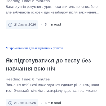
Reading Time:
5
minutes
Багато учнів розуміють урок, поки вчитель пояснює його,
але забувають основні ідеї незабаром після закінчення
уроку. Це може розчарувати, особливо коли тема в даний
момент здавалася зрозумілою. Проблема не завжди в
21 Липня, 2026
5
min read
поганій пам’яті. Часто учні забувають, тому що слухають
пасивно, роблять слабкі нотатки або не переглядають
матеріал досить скоро. Згадуючи те, що вчитель сказав
після […]
Мікро-навички для академічних успіхів
Як підготуватися до тесту без
навчання всю ніч
Reading Time:
8
minutes
Вивчення всієї ночі може здатися єдиним рішенням, коли
тест близький і кількість матеріалу здається величезною.
Студенти можуть не спати, тому що вони починали пізно,
недооцінювали навантаження або вірили, що кожна
21 Липня, 2026
8
min read