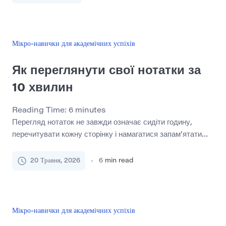
додаткова година покращить їхній результат. Однак
більше часу на навчання не завжди означає більше
навчання. У міру збільшення втоми увага стає слабшою,
помилки стає важче […]
Мікро-навички для академічних успіхів
Як переглянути свої нотатки за
10 хвилин
Reading Time:
6
minutes
Перегляд нотаток не завжди означає сидіти годину,
перечитувати кожну сторінку і намагатися запам’ятати
все відразу. Іноді студентам потрібно лише швидке
скидання перед уроком, короткий огляд перед вікториною
20 Травня, 2026
6
min read
або зосереджений спосіб згадати, про що насправді була
лекція. 10-хвилинний огляд нотатки не замінить глибоке
вивчення, але він може зробити щось дуже корисне:
допомогти вам знайти основні ідеї, […]
Мікро-навички для академічних успіхів