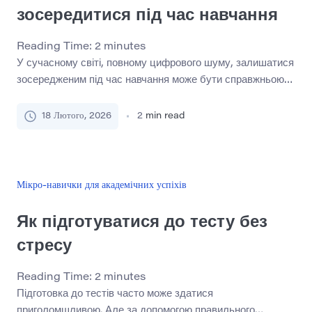
зосередитися під час навчання
Reading Time:
2
minutes
У сучасному світі, повному цифрового шуму, залишатися
зосередженим під час навчання може бути справжньою
проблемою. Сповіщення, втома та нескінченні
відволікання ускладнюють концентрацію. Але хороша
18 Лютого, 2026
2
min read
новина полягає в тому, що існують прості, підкріплені
наукою стратегії, які можуть допомогти. Нижче наведено
7 ефективних способів покращити свою концентрацію та
отримати більше від навчання. 1. Призначте спеціальний
Мікро-навички для академічних успіхів
навчальний простір […]
Як підготуватися до тесту без
стресу
Reading Time:
2
minutes
Підготовка до тестів часто може здатися
приголомшливою. Але за допомогою правильного