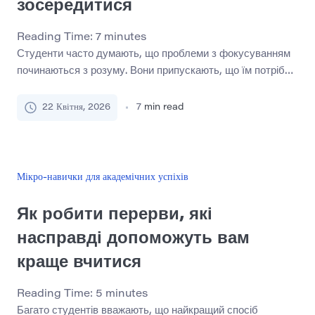
зосередитися
Reading Time:
7
minutes
Студенти часто думають, що проблеми з фокусуванням
починаються з розуму. Вони припускають, що їм потрібно
більше дисципліни, більше мотивації або кращих навичок
управління часом. Іноді це правда. Але в багатьох
22 Квітня, 2026
7
min read
випадках проблема починається з фізичного середовища
навколо них. Захаращений стіл виглядає більш ніж
безладно. Це створює тертя саме в той момент, коли
студент намагається почати, […]
Мікро-навички для академічних успіхів
Як робити перерви, які
насправді допоможуть вам
краще вчитися
Reading Time:
5
minutes
Багато студентів вважають, що найкращий спосіб