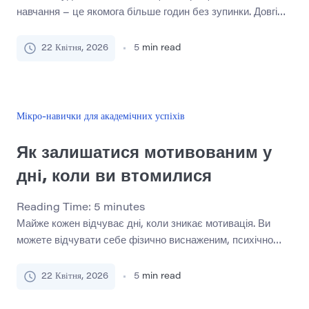
навчання – це якомога більше годин без зупинки. Довгі
навчальні заняття часто здаються продуктивними,
особливо коли наближаються іспити, а терміни
22 Квітня, 2026
5
min read
накопичуються. Однак когнітивна наука розповідає іншу
історію. Людський мозок не призначений для підтримки
інтенсивної концентрації протягом тривалого періоду
часу. Після певного моменту розумова втома починає
Мікро-навички для академічних успіхів
зменшувати фокус, уповільнену обробку […]
Як залишатися мотивованим у
дні, коли ви втомилися
Reading Time:
5
minutes
Майже кожен відчуває дні, коли зникає мотивація. Ви
можете відчувати себе фізично виснаженим, психічно
перевантаженим або емоційно виснаженим після
напруженого тижня. У такі дні навіть прості академічні чи
22 Квітня, 2026
5
min read
робочі завдання можуть здаватися непосильними. Багато
людей трактують ці моменти як невдачу дисципліни.