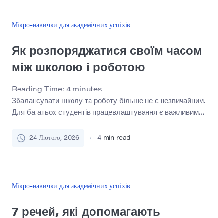
Однак низька мотивація в періоди втоми не є недоліком
характеру. Це природна реакція людського […]
Мікро-навички для академічних успіхів
Як розпоряджатися своїм часом
між школою і роботою
Reading Time:
4
minutes
Збалансувати школу та роботу більше не є незвичайним.
Для багатьох студентів працевлаштування є важливим
для фінансової стабільності, розвитку кар’єри або того й
іншого. Проте поєднання академічних термінів із
24 Лютого, 2026
4
min read
робочими змінами часто створює постійний тиск.
Проблема не просто знайти достатньо годин на день. Він
розробляє стійку систему, яка захищає енергію,
зосередженість і довгостроковий прогрес. Ефективний
Мікро-навички для академічних успіхів
тайм-менеджмент […]
7 речей, які допомагають