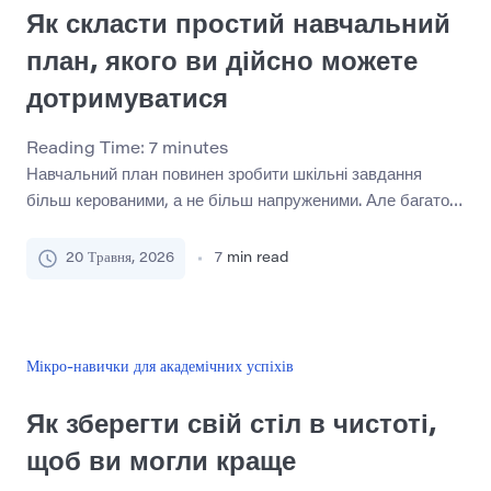
Як скласти простий навчальний
план, якого ви дійсно можете
дотримуватися
Reading Time:
7
minutes
Навчальний план повинен зробити шкільні завдання
більш керованими, а не більш напруженими. Але багато
студентів створюють плани, які занадто ідеальні для
реального життя. Вони заповнюють кожну годину,
20 Травня, 2026
7
min read
додають занадто багато предметів, забувають про
перерви і очікують, що вони точно дотримуються
розкладу. Коли план ламається, вони відчувають, що
зазнали невдачі. Кращий план навчання простий,
Мікро-навички для академічних успіхів
реалістичний і […]
Як зберегти свій стіл в чистоті,
щоб ви могли краще