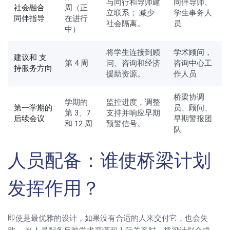
与同行和导师建
同伴导师、
社会融合
周（正
立联系； 减少
学生事务人
同伴指导
在进行
社会隔离。
员
中）
将学生连接到顾
学术顾问，
建议和 支
第 4 周
问、咨询和经济
咨询中心工
持服务方向
援助资源。
作人员
桥梁协调
学期的
监控进度，调整
第一学期的
员、顾问、
第 3、7
支持并响应早期
后续会议
早期警报团
和 12 周
预警信号。
队
人员配备：谁使桥梁计划
发挥作用？
即使是最优雅的设计，如果没有合适的人来交付它，也会失