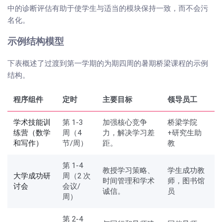
中的诊断评估有助于使学生与适当的模块保持一致，而不会污
名化。
示例结构模型
下表概述了过渡到第一学期的为期四周的暑期桥梁课程的示例
结构。
程序组件
定时
主要目标
领导员工
学术技能训
第 1-3
加强核心竞争
桥梁学院
练营（数学
周（4
力，解决学习差
+研究生助
和写作）
节/周）
距。
教
第 1-4
教授学习策略、
学生成功教
大学成功研
周（2 次
时间管理和学术
师，图书馆
讨会
会议/
诚信。
员
周）
第 2-4