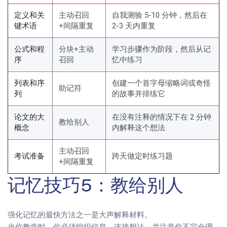
定义和关
主动召回
自我测验 5-10 分钟，然后在
键术语
+间隔重复
2-3 天内重复
公式和程
分块+主动
学习步骤作为阶段，然后从记
序
召回
忆中练习
列表和序
创建一个首字母缩略词或奇怪
助记符
列
的故事并排练它
论文的大
在没有注释的情况下在 2 分钟
教给别人
概念
内解释这个想法
主动召回
考试准备
跨天做定时练习题
+间隔重复
记忆技巧5：教给别人
强化记忆的最快方法之一是大声解释材料。
当你教学时，你必须组织信息、连接想法，并注意你不完全理