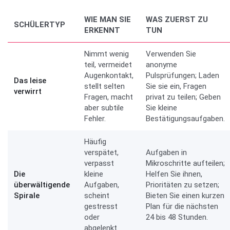
WIE MAN SIE
WAS ZUERST ZU
SCHÜLERTYP
ERKENNT
TUN
Nimmt wenig
Verwenden Sie
teil, vermeidet
anonyme
Augenkontakt,
Pulsprüfungen; Laden
Das leise
stellt selten
Sie sie ein, Fragen
verwirrt
Fragen, macht
privat zu teilen; Geben
aber subtile
Sie kleine
Fehler.
Bestätigungsaufgaben.
Häufig
verspätet,
Aufgaben in
verpasst
Mikroschritte aufteilen;
Die
kleine
Helfen Sie ihnen,
überwältigende
Aufgaben,
Prioritäten zu setzen;
Spirale
scheint
Bieten Sie einen kurzen
gestresst
Plan für die nächsten
oder
24 bis 48 Stunden.
abgelenkt.