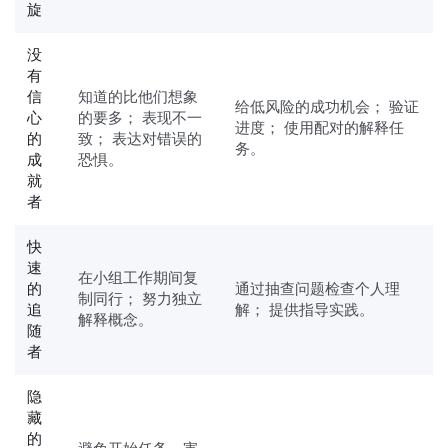
旋
没
有
信
知道的比他们想象
给低风险的成功机会； 验证
心
的要多； 表现不一
进度； 使用配对的解释任
的
致； 表达对错误的
务。
成
恐惧。
就
者
快
速
在小组工作期间复
的
通过抽查问题检查个人理
制同行； 努力独立
追
解； 提供指导实践。
解释概念。
随
者
隐
藏
的