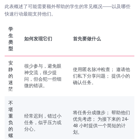
此表概述了可能需要额外帮助的学生的常见概况——以及哪些
快速行动最能支持他们。
学
生
如何发现它们
首先要做什么
类
型
安
很少参与，避免眼
静
使用匿名脉冲检查； 邀请他
神交流，很少提
的
们私下分享问题； 提供小的
问，但会犯一些细
迷
确认任务。
微的错误。
茫
不
堪
将任务分成微步； 帮助他们
重
经常迟到，错过小
优先考虑； 为接下来的 24-
负
任务，似乎压力或
48 小时提供一个简短的计
的
分心。
划。
螺