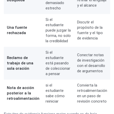
búsqueda
refinar el lenguaje
demasiado
y el alcance
estrecho
Si el
Discutir el
estudiante
Una fuente
propósito de la
puede juzgar la
rechazada
fuente y el tipo
forma, no solo
de evidencia
la credibilidad
Si el
Conectar notas
Reclamo de
estudiante
de investigación
trabajo de una
está pasando
con el desarrollo
sola oración
de coleccionar
de argumentos
a pensar
si el
Convierta la
Nota de acción
estudiante
retroalimentación
posterior a la
sabe cómo
en un paso de
retroalimentación
reiniciar
revisión concreto
Este tipo de evidencia funciona mejor cuando es de baja