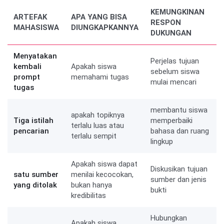
KEMUNGKINAN
ARTEFAK
APA YANG BISA
RESPON
MAHASISWA
DIUNGKAPKANNYA
DUKUNGAN
Menyatakan
Perjelas tujuan
kembali
Apakah siswa
sebelum siswa
prompt
memahami tugas
mulai mencari
tugas
membantu siswa
apakah topiknya
Tiga istilah
memperbaiki
terlalu luas atau
pencarian
bahasa dan ruang
terlalu sempit
lingkup
Apakah siswa dapat
Diskusikan tujuan
satu sumber
menilai kecocokan,
sumber dan jenis
yang ditolak
bukan hanya
bukti
kredibilitas
Hubungkan
Apakah siswa