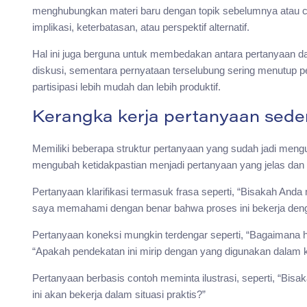
menghubungkan materi baru dengan topik sebelumnya atau c
implikasi, keterbatasan, atau perspektif alternatif.
Hal ini juga berguna untuk membedakan antara pertanyaan 
diskusi, sementara pernyataan terselubung sering menutup p
partisipasi lebih mudah dan lebih produktif.
Kerangka kerja pertanyaan sede
Memiliki beberapa struktur pertanyaan yang sudah jadi mengu
mengubah ketidakpastian menjadi pertanyaan yang jelas dan
Pertanyaan klarifikasi termasuk frasa seperti, “Bisakah And
saya memahami dengan benar bahwa proses ini bekerja denga
Pertanyaan koneksi mungkin terdengar seperti, “Bagaimana h
“Apakah pendekatan ini mirip dengan yang digunakan dalam k
Pertanyaan berbasis contoh meminta ilustrasi, seperti, “Bisa
ini akan bekerja dalam situasi praktis?”