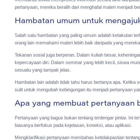
pertanyaan, mereka beralih dari menghafal materi menjadi ber
Hambatan umum untuk mengajuka
Salah satu hambatan yang paling umum adalah ketakutan terli
orang lain memahami materi lebih baik daripada yang mereka l
Tekanan sosial juga berperan. Dalam kuliah besar, kehenin
kepercayaan diri. Dalam seminar yang lebih kecil, siswa mu
sesuatu yang tampak jelas.
Hambatan lain adalah tidak tahu harus bertanya apa. Ketika
sulit untuk mengubah kebingungan itu menjadi pertanyaan yan
Apa yang membuat pertanyaan 
Pertanyaan yang bagus bukan tentang terdengar pintar. Ini 
biasanya berfokus pada kejelasan, koneksi, atau aplikasi.
Mengklarifikasi pertanyaan membahas ketidakpastian tentang i