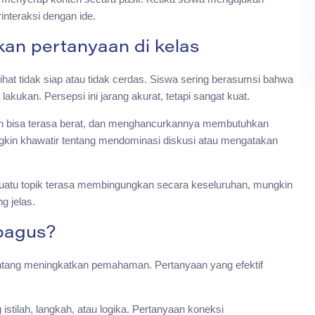
interaksi dengan ide.
n pertanyaan di kelas
hat tidak siap atau tidak cerdas. Siswa sering berasumsi bahwa
akukan. Persepsi ini jarang akurat, tetapi sangat kuat.
gan bisa terasa berat, dan menghancurkannya membutuhkan
ngkin khawatir tentang mendominasi diskusi atau mengatakan
 suatu topik terasa membingungkan secara keseluruhan, mungkin
g jelas.
bagus?
tentang meningkatkan pemahaman. Pertanyaan yang efektif
stilah, langkah, atau logika. Pertanyaan koneksi