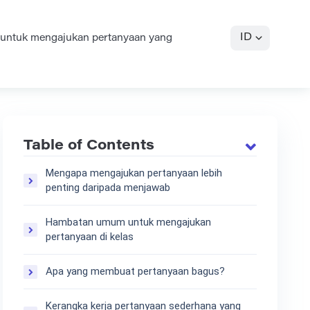
ID
untuk mengajukan pertanyaan yang
Table of Contents
Mengapa mengajukan pertanyaan lebih
penting daripada menjawab
Hambatan umum untuk mengajukan
pertanyaan di kelas
Apa yang membuat pertanyaan bagus?
Kerangka kerja pertanyaan sederhana yang