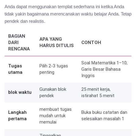
Anda dapat menggunakan templat sederhana ini ketika Anda
tidak yakin bagaimana merencanakan waktu belajar Anda. Tetap
pendek dan realistis.
BAGIAN
APA YANG
DARI
CONTOH
HARUS DITULIS
RENCANA
Soal Matematika 1–10;
Tugas
Pilih 2-3 tugas
Garis Besar Bahasa
utama
penting
Inggris
Gunakan blok
25 menit kerja,
blok waktu
pendek
istirahat 5 menit
membuat tugas
Langkah
Buka buku catatan dan
mudah untuk
pertama
selesaikan masalah 1
memulai
Tinggalkan