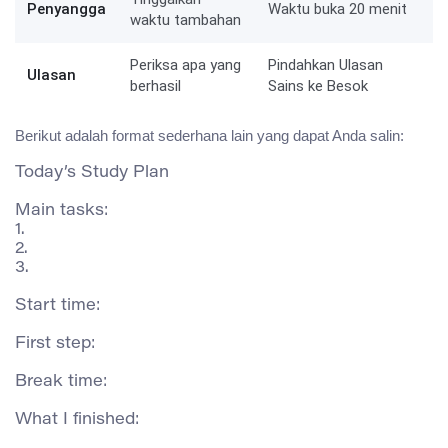
Penyangga
Waktu buka 20 menit
waktu tambahan
Periksa apa yang
Pindahkan Ulasan
Ulasan
berhasil
Sains ke Besok
Berikut adalah format sederhana lain yang dapat Anda salin:
Today’s Study Plan

Main tasks:

1.

2.

3.

Start time:

First step:

Break time:

What I finished:
