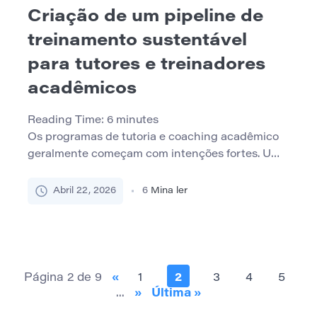
Criação de um pipeline de
treinamento sustentável
para tutores e treinadores
acadêmicos
Reading Time:
6
minutes
Os programas de tutoria e coaching acadêmico
geralmente começam com intenções fortes. Uma
faculdade identifica a necessidade de mais apoio
ao aluno, recruta alguns líderes de pares capazes
Abril 22, 2026
6
Mina ler
ou membros da equipe de meio período e oferece
uma sessão de treinamento inicial antes do início
do trabalho. Por um tempo, o modelo pode
parecer eficaz. […]
Página 2 de 9
«
1
2
3
4
5
...
»
Última »