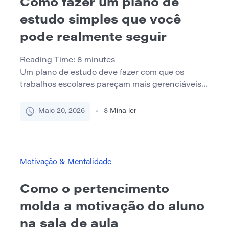
Como fazer um plano de
estudo simples que você
pode realmente seguir
Reading Time:
8
minutes
Um plano de estudo deve fazer com que os
trabalhos escolares pareçam mais gerenciáveis,
não mais estressantes. Mas muitos alunos criam
planos perfeitos demais para a vida real. Eles
Maio 20, 2026
8
Mina ler
preenchem a cada hora, adicionam muitos
assuntos, esquecem as pausas e esperam seguir
a programação exatamente. Quando o plano
quebra, eles sentem que falharam. Um melhor
Motivação & Mentalidade
[…]
Como o pertencimento
molda a motivação do aluno
na sala de aula