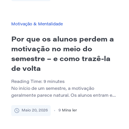
da aula, uma breve revisão antes de um
questionário ou uma maneira focada de lembrar o
que realmente era uma palestra. Uma análise de
[…]
Motivação & Mentalidade
Por que os alunos perdem a
motivação no meio do
semestre – e como trazê-la
de volta
Reading Time:
9
minutes
No início de um semestre, a motivação
geralmente parece natural. Os alunos entram em
novos cursos com novos cadernos, intenções
claras e a sensação de que desta vez eles se
Maio 20, 2026
9
Mina ler
manterão organizados da primeira à última
semana. Então chega o meio do semestre. As