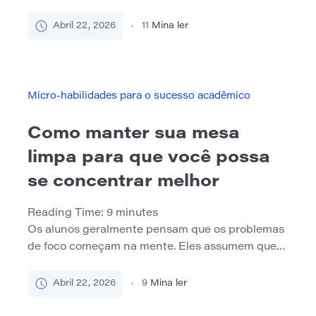
motivados, orientados para objetivos e prontos
para avançar rapidamente em direção ao
Abril 22, 2026
11
Mina ler
emprego. Em muitos casos, isso é verdade. Mas a
motivação por si só não protege os alunos das
pressões incorporadas aos programas voltados
para a força de trabalho. Cronogramas curtos,
Micro-habilidades para o sucesso acadêmico
expectativas de […]
Como manter sua mesa
limpa para que você possa
se concentrar melhor
Reading Time:
9
minutes
Os alunos geralmente pensam que os problemas
de foco começam na mente. Eles assumem que
precisam de mais disciplina, mais motivação ou
melhores habilidades de gerenciamento de
Abril 22, 2026
9
Mina ler
tempo. Às vezes isso é verdade. Mas, em muitos
casos, o problema começa com o ambiente físico