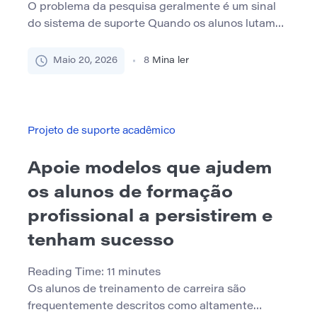
O problema da pesquisa geralmente é um sinal
do sistema de suporte Quando os alunos lutam
com tarefas de pesquisa, o problema visível
geralmente é o trabalho atrasado, as fontes finas,
Maio 20, 2026
8
Mina ler
as vagas afirmações ou o silêncio após o
feedback. A questão mais profunda geralmente é
menos óbvia: o aluno pode não ter uma maneira
[…]
Projeto de suporte acadêmico
Apoie modelos que ajudem
os alunos de formação
profissional a persistirem e
tenham sucesso
Reading Time:
11
minutes
Os alunos de treinamento de carreira são
frequentemente descritos como altamente