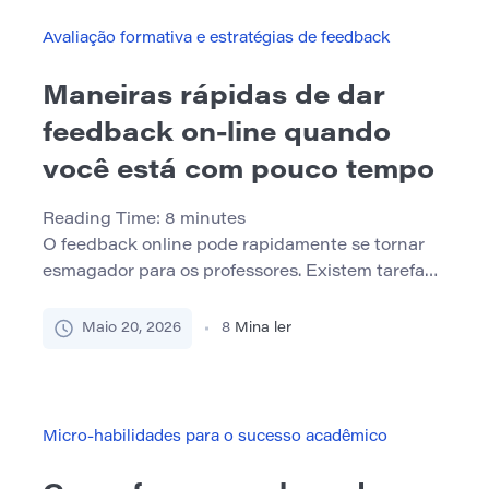
tarefas se sobrepõem, os exames aparecem no
calendário, o feedback nem […]
Avaliação formativa e estratégias de feedback
Maneiras rápidas de dar
feedback on-line quando
você está com pouco tempo
Reading Time:
8
minutes
O feedback online pode rapidamente se tornar
esmagador para os professores. Existem tarefas
para verificar, mensagens para responder,
rascunhos a serem analisados, questionários
Maio 20, 2026
8
Mina ler
para monitorar e plataformas de aprendizado que
parecem enviar notificações durante todo o dia.
Quando todo aluno precisa de ajuda, pode
parecer impossível dar feedback útil sem gastar
Micro-habilidades para o sucesso acadêmico
horas digitando comentários. A […]