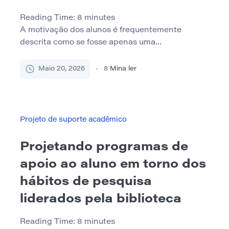
Reading Time:
8
minutes
A motivação dos alunos é frequentemente
descrita como se fosse apenas uma
característica pessoal. Alguns alunos são vistos
como motivados, enquanto outros são rotulados
Maio 20, 2026
8
Mina ler
como descuidados, passivos ou difíceis de
envolver. Na realidade, a motivação é fortemente
moldada pelo ambiente de aprendizagem. Os
alunos são mais propensos a participar, persistir
Projeto de suporte acadêmico
e assumir riscos acadêmicos quando […]
Projetando programas de
apoio ao aluno em torno dos
hábitos de pesquisa
liderados pela biblioteca
Reading Time:
8
minutes