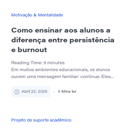
ao seu redor. Uma mesa desordenada faz mais do
que parecer […]
Motivação & Mentalidade
Como ensinar aos alunos a
diferença entre persistência
e burnout
Reading Time:
9
minutes
Em muitos ambientes educacionais, os alunos
ouvem uma mensagem familiar: continue. Eles
são informados de que a persistência é
importante, que a coragem leva ao progresso e
Abril 22, 2026
9
Mina ler
que os alunos bem-sucedidos não desistem
quando o trabalho se torna difícil. Esta
mensagem não está totalmente errada. A
persistência é importante. Os alunos precisam
Projeto de suporte acadêmico
tolerar desafios, manter-se […]