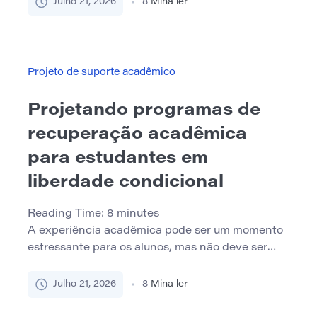
Julho 21, 2026
8
Mina ler
matemática complexo, uma longa tarefa de
escrita ou um assunto que não faz sentido no
início. Esses momentos podem parecer
desanimadores, mas também são momentos
Projeto de suporte acadêmico
importantes para […]
Projetando programas de
recuperação acadêmica
para estudantes em
liberdade condicional
Reading Time:
8
minutes
A experiência acadêmica pode ser um momento
estressante para os alunos, mas não deve ser
tratado como o fim de seu caminho acadêmico.
Em muitos casos, a liberdade condicional é um
Julho 21, 2026
8
Mina ler
sinal de alerta de que um aluno precisa de uma
estrutura mais forte, de uma orientação mais