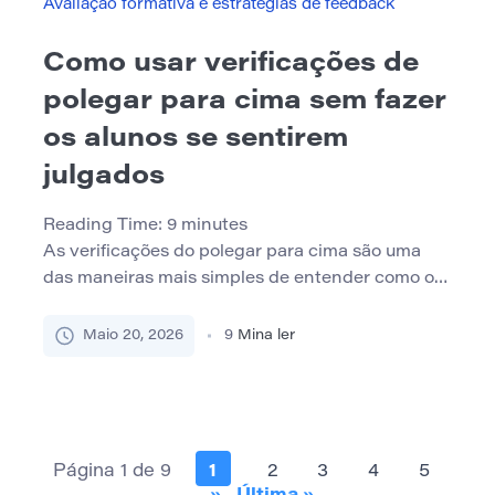
Avaliação formativa e estratégias de feedback
Como usar verificações de
polegar para cima sem fazer
os alunos se sentirem
julgados
Reading Time:
9
minutes
As verificações do polegar para cima são uma
das maneiras mais simples de entender como os
alunos estão se saindo durante uma aula. Um
professor explica um conceito, faz uma pausa e
Maio 20, 2026
9
Mina ler
pede aos alunos que mostrem um sinal rápido:
polegares para cima se eles entenderem,
polegares para o lado se eles estiverem
parcialmente lá […]
Página 1 de 9
1
2
3
4
5