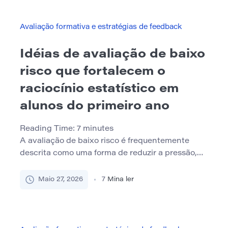
clara e de um melhor suporte. Um […]
Avaliação formativa e estratégias de feedback
Idéias de avaliação de baixo
risco que fortalecem o
raciocínio estatístico em
alunos do primeiro ano
Reading Time:
7
minutes
A avaliação de baixo risco é frequentemente
descrita como uma forma de reduzir a pressão,
mas isso é apenas parte de seu valor. Nos cursos
do primeiro ano, especialmente cursos
Maio 27, 2026
7
Mina ler
envolvendo estatísticas ou interpretação de
dados, o maior benefício é que pequenas
verificações podem tornar o pensamento do
aluno visível antes que a confusão seja […]