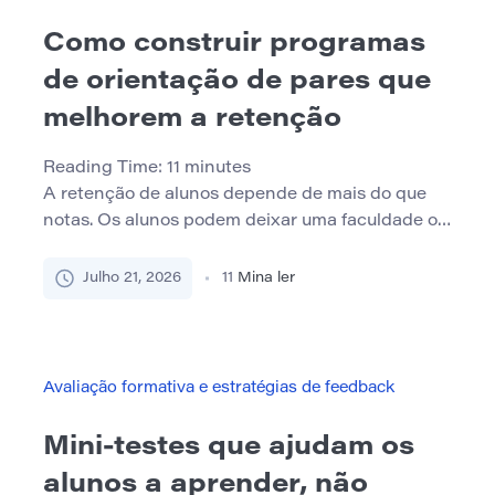
Eles também […]
Como construir programas
de orientação de pares que
melhorem a retenção
Reading Time:
11
minutes
A retenção de alunos depende de mais do que
notas. Os alunos podem deixar uma faculdade ou
universidade porque se sentem isolados,
entendem mal as expectativas acadêmicas,
Julho 21, 2026
11
Mina ler
perdem prazos importantes ou não sabem onde
pedir ajuda. Pressão financeira, horários de
trabalho, transporte, moradia e
responsabilidades familiares também podem
Avaliação formativa e estratégias de feedback
dificultar a inscrição contínua. Um programa de
[…]
Mini-testes que ajudam os
alunos a aprender, não