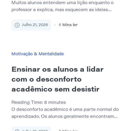
Muitos alunos entendem uma lição enquanto o
professor a explica, mas esquecem as ideias
principais logo após o término da aula. Isso pode
parecer frustrante, especialmente quando o
Julho 21, 2026
6
Mina ler
assunto parecia claro no momento. O problema
nem sempre é uma má memória. Muitas vezes, os
alunos esquecem porque ouvem passivamente,
fazem anotações fracas ou não revisam […]
Motivação & Mentalidade
Ensinar os alunos a lidar
com o desconforto
acadêmico sem desistir
Reading Time:
8
minutes
O desconforto acadêmico é uma parte normal do
aprendizado. Os alunos geralmente encontram
tópicos difíceis, confusos ou frustrantes. Eles
podem lutar com um texto duro, um problema de