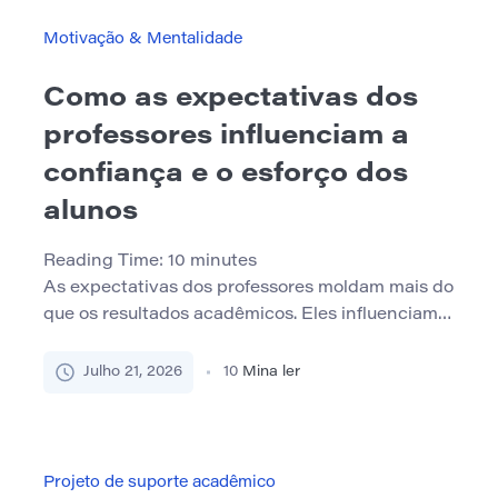
melhorará seu resultado. No entanto, mais tempo
de estudo nem sempre significa mais
Motivação & Mentalidade
aprendizado. À […]
Como as expectativas dos
professores influenciam a
confiança e o esforço dos
alunos
Reading Time:
10
minutes
As expectativas dos professores moldam mais do
que os resultados acadêmicos. Eles influenciam a
forma como os alunos interpretam a dificuldade,
respondem a erros, participam nas aulas e
Julho 21, 2026
10
Mina ler
decidem se vale a pena o esforço contínuo. Os
alunos percebem quem recebe perguntas
desafiadoras, feedback detalhado, tempo extra,
oportunidades de liderança e segundas chances.
Projeto de suporte acadêmico