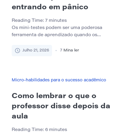
entrando em pânico
Reading Time:
7
minutes
Os mini-testes podem ser uma poderosa
ferramenta de aprendizado quando os
professores os usam com cuidado. Eles ajudam
os alunos a verificarem o que entendem,
Julho 21, 2026
7
Mina ler
percebem lacunas e lembram ideias importantes
antes de um teste maior. No entanto, mini-testes
também podem criar estresse se os alunos os
considerarem como punição ou como outra
Micro-habilidades para o sucesso acadêmico
maneira de […]
Como lembrar o que o
professor disse depois da
aula
Reading Time:
6
minutes