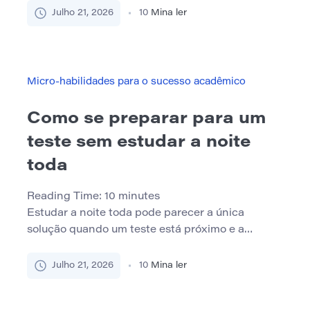
preciso, mas não é útil se o aluno não souber o
Julho 21, 2026
10
Mina ler
que mudar a seguir. Declarações gerais como
“bom trabalho”, “tentar mais” ou “precisa de
melhorias” comunicam aprovação ou decepção.
Eles […]
Micro-habilidades para o sucesso acadêmico
Como se preparar para um
teste sem estudar a noite
toda
Reading Time:
10
minutes
Estudar a noite toda pode parecer a única
solução quando um teste está próximo e a
quantidade de material parece esmagadora. Os
alunos podem ficar acordados porque
Julho 21, 2026
10
Mina ler
começaram tarde, subestimaram a carga de
trabalho ou acreditam que cada hora extra