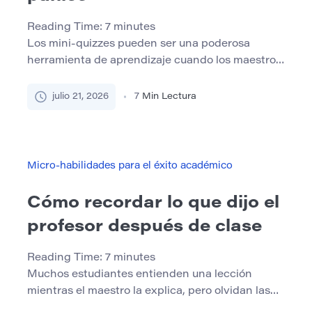
Reading Time:
7
minutes
Los mini-quizzes pueden ser una poderosa
herramienta de aprendizaje cuando los maestros
los usan con cuidado. Ayudan a los estudiantes a
verificar lo que entienden, notar lagunas y
julio 21, 2026
7
Min Lectura
recordar ideas importantes antes de una prueba
más grande. Sin embargo, los mini cuestionarios
también pueden crear estrés si los estudiantes
los ven como un castigo o […]
Micro-habilidades para el éxito académico
Cómo recordar lo que dijo el
profesor después de clase
Reading Time:
7
minutes
Muchos estudiantes entienden una lección
mientras el maestro la explica, pero olvidan las
ideas principales poco después de que termine la