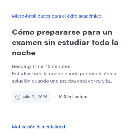
“esfuérzate más” o “necesita mejoras” comunican
la aprobación o la decepción. No explican […]
Micro-habilidades para el éxito académico
Cómo prepararse para un
examen sin estudiar toda la
noche
Reading Time:
10
minutes
Estudiar toda la noche puede parecer la única
solución cuando una prueba está cerca y la
cantidad de material parece abrumadora. Los
estudiantes pueden permanecer despiertos
julio 21, 2026
10
Min Lectura
porque comenzaron tarde, subestimaron la carga
de trabajo o creen que cada hora extra mejorará
su resultado. Sin embargo, más tiempo de
estudio no siempre significa más aprendizaje. A
Motivación & mentalidad
[…]