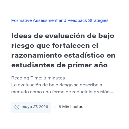
un estudiante necesita una estructura más
fuerte, una guía más clara y un mejor apoyo. Un
programa de recuperación […]
Formative Assessment and Feedback Strategies
Ideas de evaluación de bajo
riesgo que fortalecen el
razonamiento estadístico en
estudiantes de primer año
Reading Time:
8
minutes
La evaluación de bajo riesgo se describe a
menudo como una forma de reducir la presión,
pero eso es solo una parte de su valor. En los
cursos de primer año, especialmente los cursos
mayo 27, 2026
8
Min Lectura
que involucran estadísticas o interpretación de
datos, el mayor beneficio es que los pequeños
controles pueden hacer que el pensamiento de