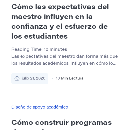
Cómo las expectativas del
maestro influyen en la
confianza y el esfuerzo de
los estudiantes
Reading Time:
10
minutes
Las expectativas del maestro dan forma más que
los resultados académicos. Influyen en cómo los
estudiantes interpretan la dificultad, responden a
los errores, participan en clase y deciden si vale
julio 21, 2026
10
Min Lectura
la pena el esfuerzo continuo. Los estudiantes
notan quién recibe preguntas desafiantes,
comentarios detallados, tiempo extra,
oportunidades de liderazgo y segundas
Diseño de apoyo académico
oportunidades. También notan el […]
Cómo construir programas