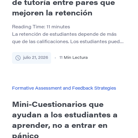
de tutoría entre pares que
mejoren la retención
Reading Time:
11
minutes
La retención de estudiantes depende de más
que de las calificaciones. Los estudiantes pueden
dejar un colegio o universidad porque se sienten
aislados, malinterpretan las expectativas
julio 21, 2026
11
Min Lectura
académicas, no cumplen con plazos importantes
o no saben dónde pedir ayuda. La presión
financiera, los horarios de trabajo, el transporte,
la vivienda y las responsabilidades familiares
Formative Assessment and Feedback Strategies
también pueden […]
Mini-Cuestionarios que
ayudan a los estudiantes a
aprender, no a entrar en
pánico