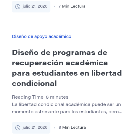
clase. Esto puede parecer frustrante,
julio 21, 2026
7
Min Lectura
especialmente cuando el tema parecía claro en el
momento. El problema no siempre es la mala
memoria. A menudo, los estudiantes olvidan
porque escuchan pasivamente, toman notas
Diseño de apoyo académico
débiles o […]
Diseño de programas de
recuperación académica
para estudiantes en libertad
condicional
Reading Time:
8
minutes
La libertad condicional académica puede ser un
momento estresante para los estudiantes, pero
no debe tratarse como el final de su camino
académico. En muchos casos, la libertad
julio 21, 2026
8
Min Lectura
condicional es una señal de advertencia de que