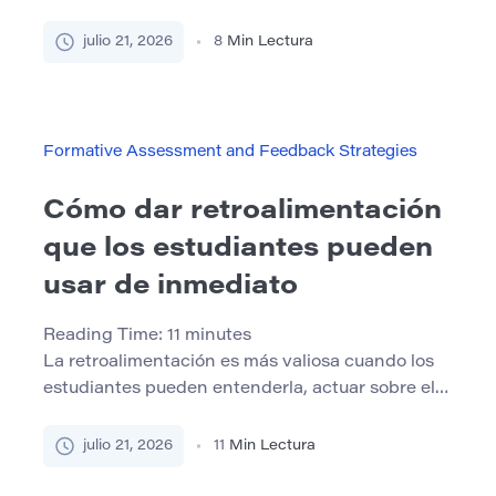
encuentran con temas que se sienten difíciles,
confusos o frustrantes. Pueden tener problemas
julio 21, 2026
8
Min Lectura
con un texto duro, un problema matemático
complejo, una tarea de escritura larga o un tema
que al principio no tiene sentido. Estos
momentos pueden parecer desalentadores, pero
Formative Assessment and Feedback Strategies
[…]
Cómo dar retroalimentación
que los estudiantes pueden
usar de inmediato
Reading Time:
11
minutes
La retroalimentación es más valiosa cuando los
estudiantes pueden entenderla, actuar sobre ella
y ver cómo mejora su trabajo. Un comentario
puede ser exacto, pero no es útil si el estudiante
julio 21, 2026
11
Min Lectura
no sabe qué cambiar a continuación.
Declaraciones generales como “buen trabajo”,