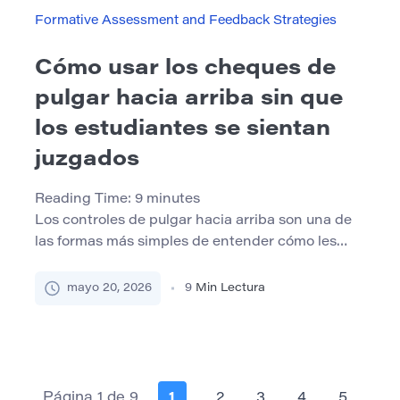
[…]
Formative Assessment and Feedback Strategies
Cómo usar los cheques de
pulgar hacia arriba sin que
los estudiantes se sientan
juzgados
Reading Time:
9
minutes
Los controles de pulgar hacia arriba son una de
las formas más simples de entender cómo les
está yendo a los estudiantes durante una lección.
Un maestro explica un concepto, hace una pausa
mayo 20, 2026
9
Min Lectura
y les pide a los estudiantes que muestren una
señal rápida: pulgares arriba si entienden, los
pulgares de lado si están en […]
Página 1 de 9
1
2
3
4
5