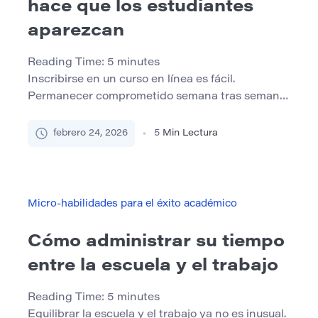
hace que los estudiantes
aparezcan
Reading Time:
5
minutes
Inscribirse en un curso en línea es fácil.
Permanecer comprometido semana tras semana
no lo es. Las tasas de finalización en los entornos
de aprendizaje en línea a menudo se quedan
febrero 24, 2026
5
Min Lectura
atrás de los formatos tradicionales, y es común la
desconexión silenciosa, los estudiantes que
técnicamente permanecen inscritos pero que
dejan de participar gradualmente. El […]
Micro-habilidades para el éxito académico
Cómo administrar su tiempo
entre la escuela y el trabajo
Reading Time:
5
minutes
Equilibrar la escuela y el trabajo ya no es inusual.