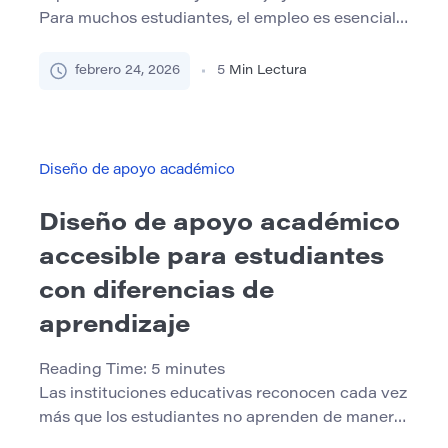
Para muchos estudiantes, el empleo es esencial
para la estabilidad financiera, el desarrollo
profesional o ambos. Sin embargo, combinar los
febrero 24, 2026
5
Min Lectura
plazos académicos con los turnos de trabajo a
menudo crea una presión constante. El desafío
no es simplemente encontrar suficientes horas
en el día. Está […]
Diseño de apoyo académico
Diseño de apoyo académico
accesible para estudiantes
con diferencias de
aprendizaje
Reading Time:
5
minutes
Las instituciones educativas reconocen cada vez
más que los estudiantes no aprenden de manera
idéntica. Las variaciones en la velocidad de