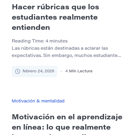
Hacer rúbricas que los
estudiantes realmente
entienden
Reading Time:
4
minutes
Las rúbricas están destinadas a aclarar las
expectativas. Sin embargo, muchos estudiantes
los leen y todavía se sienten inseguros sobre lo
que se requiere. Términos como “análisis
febrero 24, 2026
4
Min Lectura
adecuado”, “argumento fuerte” o “estructura
efectiva” a menudo parecen precisos para los
instructores, pero siguen siendo abstractos para
los alumnos. Cuando las rúbricas confunden en
Motivación & mentalidad
lugar de guiar, […]
Motivación en el aprendizaje
en línea: lo que realmente