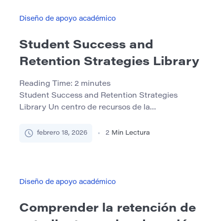
bien escrito puede cautivar a sus lectores y dejar
una impresión duradera. […]
Diseño de apoyo académico
Student Success and
Retention Strategies Library
Reading Time:
2
minutes
Student Success and Retention Strategies
Library Un centro de recursos de la
investigación, retención de estudiantes, tutoría
entre pares, instrucción complementaria,
febrero 18, 2026
2
Min Lectura
motivación y desarrollo Educación. Explore guías
prácticas, archivos PDF y resúmenes diseñados
para ayudar a los instructores a mejorar la
persistencia, el compromiso y los resultados de
Diseño de apoyo académico
aprendizaje. Retención y persistencia:Marcos
basados en evidencia […]
Comprender la retención de