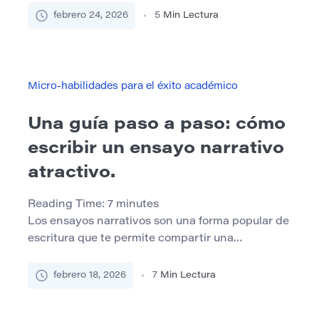
procesamiento, la atención, el funcionamiento
febrero 24, 2026
5
Min Lectura
ejecutivo, la fluidez de lectura, la memoria de
trabajo y la sensibilidad sensorial son parte de la
diversidad humana. Por lo tanto, diseñar un
apoyo académico accesible no es […]
Micro-habilidades para el éxito académico
Una guía paso a paso: cómo
escribir un ensayo narrativo
atractivo.
Reading Time:
7
minutes
Los ensayos narrativos son una forma popular de
escritura que te permite compartir una
experiencia personal o contar una historia de una
manera creativa y atractiva. Ya sea que esté
febrero 18, 2026
7
Min Lectura
escribiendo para la escuela, el trabajo o
simplemente por diversión, un ensayo narrativo