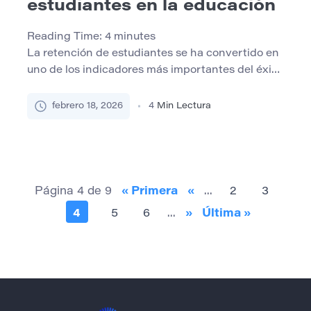
estudiantes en la educación
Reading Time:
4
minutes
La retención de estudiantes se ha convertido en
uno de los indicadores más importantes del éxito
educativo. Refleja lo bien que las escuelas, los
colegios y las universidades pueden mantener a
febrero 18, 2026
4
Min Lectura
los estudiantes inscritos y comprometidos hasta
que completen sus programas. La retención no
es solo una medida de la calidad académica, sino
también una […]
Página 4 de 9
« Primera
«
...
2
3
4
5
6
...
»
Última »