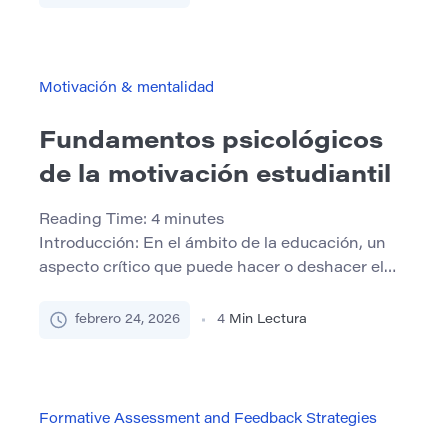
siguiente tarea. El problema no suele ser el
esfuerzo. Es diseño. La retroalimentación larga y
detallada puede abrumar a los estudiantes,
especialmente cuando están cansados,
Motivación & mentalidad
estresados o concentrados en […]
Fundamentos psicológicos
de la motivación estudiantil
Reading Time:
4
minutes
Introducción: En el ámbito de la educación, un
aspecto crítico que puede hacer o deshacer el
viaje de un estudiante es la motivación. Es la
fuerza impulsora detrás del aprendizaje y el logro
febrero 24, 2026
4
Min Lectura
del éxito académico. A medida que
profundizamos en el tema de “Fundamentos
psicológicos de la motivación estudiantil”,
descubriremos el profundo impacto que […]
Formative Assessment and Feedback Strategies