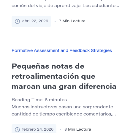
común del viaje de aprendizaje. Los estudiantes
pueden reprobar un examen importante, recibir
calificaciones inesperadamente bajas, tener
abril 22, 2026
7
Min Lectura
dificultades con la escritura académica o
enfrentar problemas disciplinarios como
acusaciones de plagio causadas por errores de
citación. Si bien estas situaciones pueden
Formative Assessment and Feedback Strategies
parecer devastadoras en este momento, rara vez
son barreras […]
Pequeñas notas de
retroalimentación que
marcan una gran diferencia
Reading Time:
8
minutes
Muchos instructores pasan una sorprendente
cantidad de tiempo escribiendo comentarios,
solo para descubrir que los estudiantes lo hojean,
lo malinterpretan o nunca lo aplican a la
febrero 24, 2026
8
Min Lectura