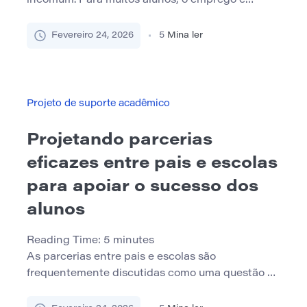
incomum. Para muitos alunos, o emprego é
essencial para a estabilidade financeira, o
desenvolvimento de carreira ou ambos. No
Fevereiro 24, 2026
5
Mina ler
entanto, combinar prazos acadêmicos com
turnos de trabalho geralmente cria uma pressão
constante. O desafio não é simplesmente
encontrar horas suficientes no dia. Está
Projeto de suporte acadêmico
projetando um sistema […]
Projetando parcerias
eficazes entre pais e escolas
para apoiar o sucesso dos
alunos
Reading Time:
5
minutes
As parcerias entre pais e escolas são
frequentemente discutidas como uma questão de
engajamento ou boa vontade, mas seu impacto
real no sucesso do aluno depende de quão