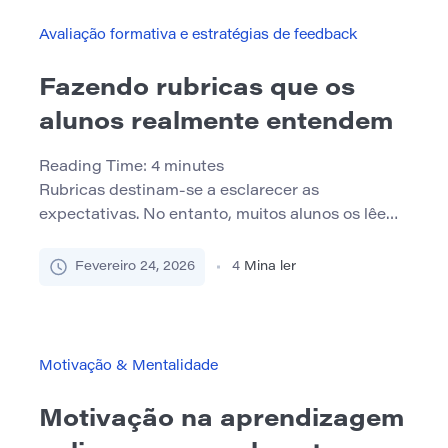
do aluno”, descobriremos o profundo impacto que
isso tem na vida […]
Avaliação formativa e estratégias de feedback
Fazendo rubricas que os
alunos realmente entendem
Reading Time:
4
minutes
Rubricas destinam-se a esclarecer as
expectativas. No entanto, muitos alunos os lêem
e ainda se sentem incertos sobre o que é
necessário. Termos como “análise adequada”,
Fevereiro 24, 2026
4
Mina ler
“argumento forte” ou “estrutura eficaz”
geralmente parecem precisos para os
instrutores, mas permanecem abstratos para os
alunos. Quando as rubricas confundem em vez
Motivação & Mentalidade
de guiar, elas falham em sua […]
Motivação na aprendizagem