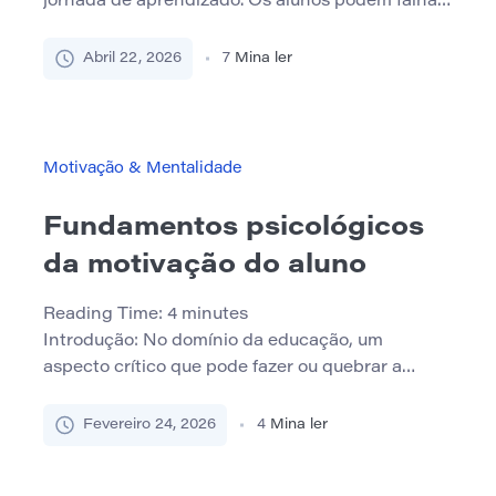
jornada de aprendizado. Os alunos podem falhar
em um exame importante, receber notas
inesperadamente baixas, lutar com a escrita
Abril 22, 2026
7
Mina ler
acadêmica ou enfrentar questões disciplinares,
como acusações de plágio causadas por erros de
citação. Embora essas situações possam parecer
devastadoras no momento, raramente são
Motivação & Mentalidade
barreiras permanentes para o […]
Fundamentos psicológicos
da motivação do aluno
Reading Time:
4
minutes
Introdução: No domínio da educação, um
aspecto crítico que pode fazer ou quebrar a
jornada de um aluno é a motivação. É a força
motriz por trás do aprendizado e do sucesso
Fevereiro 24, 2026
4
Mina ler
acadêmico. À medida que nos aprofundamos no
tema “fundamentos psicológicos da motivação