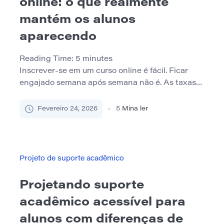
online: o que realmente
mantém os alunos
aparecendo
Reading Time:
5
minutes
Inscrever-se em um curso online é fácil. Ficar
engajado semana após semana não é. As taxas
de conclusão em ambientes de aprendizado on-
line geralmente ficam atrás dos formatos
Fevereiro 24, 2026
5
Mina ler
tradicionais, e o desengajamento silencioso –
alunos que tecnicamente permanecem
matriculados, mas gradualmente param de
participar – são comuns. O verdadeiro desafio
Projeto de suporte acadêmico
não é atrair os alunos, […]
Projetando suporte
acadêmico acessível para
alunos com diferenças de