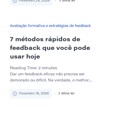
Fevereiro 24, 2026
5
Mina ler
deliberadamente eles são projetados. Em muitos
sistemas educacionais, o envolvimento da família
é tratado como um complemento opcional e não
como um componente integral da infraestrutura
Avaliação formativa e estratégias de feedback
de […]
7 métodos rápidos de
feedback que você pode
usar hoje
Reading Time:
2
minutes
Dar um feedback eficaz não precisa ser
demorado ou difícil. Na verdade, o melhor
feedback geralmente é simples, estruturado e
imediato. Abaixo estão 7 métodos que você pode
Fevereiro 18, 2026
2
Mina ler
começar a usar hoje para promover uma melhor
comunicação e crescimento da equipe. 1. Comece
– pare – continue Essa abordagem estruturada