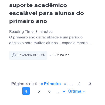
suporte acadêmico
escalável para alunos do
primeiro ano
Reading Time:
3
minutes
O primeiro ano de faculdade é um período
decisivo para muitos alunos – especialmente
aqueles que participam com lacunas de
preparação acadêmica. Embora muitas
Fevereiro 18, 2026
3
Mina ler
instituições ofereçam apoio acadêmico, muitas
vezes esses serviços são limitados em alcance,
dependentes da energia individual da equipe ou
desconectados da programação acadêmica.
Neste artigo, exploramos como projetar um
Página 4 de 9
« Primeira
«
...
2
3
modelo de […]
4
5
6
...
»
Última »