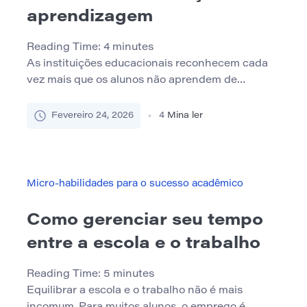
aprendizagem
Reading Time:
4
minutes
As instituições educacionais reconhecem cada
vez mais que os alunos não aprendem de
maneira idêntica. Variações na velocidade de
processamento, atenção, funcionamento
Fevereiro 24, 2026
4
Mina ler
executivo, fluência de leitura, memória de
trabalho e sensibilidade sensorial fazem parte da
diversidade humana. Projetar suporte acadêmico
acessível não é, portanto, um complemento
Micro-habilidades para o sucesso acadêmico
especializado para um pequeno grupo de alunos.
É uma […]
Como gerenciar seu tempo
entre a escola e o trabalho
Reading Time:
5
minutes
Equilibrar a escola e o trabalho não é mais