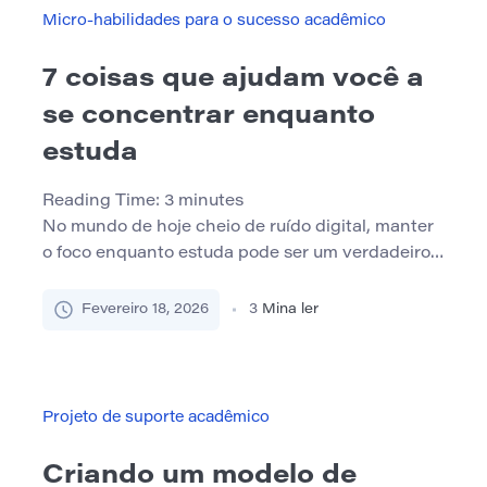
gera reflexão e ação. Pergunte […]
Micro-habilidades para o sucesso acadêmico
7 coisas que ajudam você a
se concentrar enquanto
estuda
Reading Time:
3
minutes
No mundo de hoje cheio de ruído digital, manter
o foco enquanto estuda pode ser um verdadeiro
desafio. Notificações, fadiga e distrações
intermináveis dificultam a concentração. Mas a
Fevereiro 18, 2026
3
Mina ler
boa notícia é que existem estratégias simples e
apoiadas pela ciência que podem ajudar. Abaixo
estão 7 maneiras eficazes de melhorar sua
concentração e aproveitar melhor o […]
Projeto de suporte acadêmico
Criando um modelo de