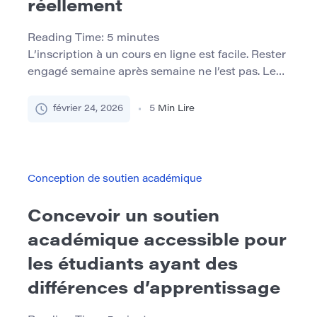
réellement
Reading Time:
5
minutes
L’inscription à un cours en ligne est facile. Rester
engagé semaine après semaine ne l’est pas. Les
taux d’achèvement dans les environnements
d’apprentissage en ligne sont souvent à la traîne
février 24, 2026
5
Min Lire
des formats traditionnels, et le désengagement
silencieux – les étudiants qui restent
techniquement inscrits mais cessent
progressivement de participer – est courant. Le
Conception de soutien académique
véritable défi […]
Concevoir un soutien
académique accessible pour
les étudiants ayant des
différences d’apprentissage