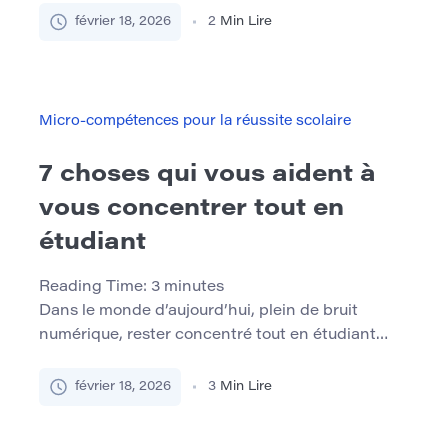
immédiate. Vous trouverez ci-dessous 7
février 18, 2026
2
Min Lire
méthodes que vous pouvez utiliser aujourd’hui
pour favoriser une meilleure communication et
une meilleure croissance de l’équipe. 1. Démarrer
– Arrêter – Continuer Cette approche structurée
Micro-compétences pour la réussite scolaire
suscite la réflexion […]
7 choses qui vous aident à
vous concentrer tout en
étudiant
Reading Time:
3
minutes
Dans le monde d’aujourd’hui, plein de bruit
numérique, rester concentré tout en étudiant
peut être un véritable défi. Les notifications, la
fatigue et les distractions interminables rendent
février 18, 2026
3
Min Lire
difficile la concentration. Mais la bonne nouvelle
est qu’il existe des stratégies simples et