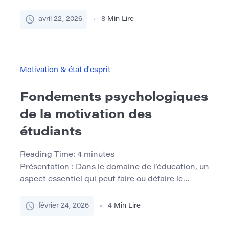
systèmes de gestion de l’apprentissage suivent
l’activité des étudiants, les systèmes
avril 22, 2026
8
Min Lire
d’information des étudiants stockent les notes et
les dossiers d’inscription, les bibliothèques
surveillent l’engagement de la recherche et les
services de soutien scolaire documentent les
Motivation & état d'esprit
sessions de tutorat et les consultations. Pourtant,
malgré cette […]
Fondements psychologiques
de la motivation des
étudiants
Reading Time:
4
minutes
Présentation : Dans le domaine de l’éducation, un
aspect essentiel qui peut faire ou défaire le
parcours d’un élève est la motivation. C’est le
moteur de l’apprentissage et de la réussite
février 24, 2026
4
Min Lire
scolaire. Au fur et à mesure que nous
approfondirons le sujet des “fondements