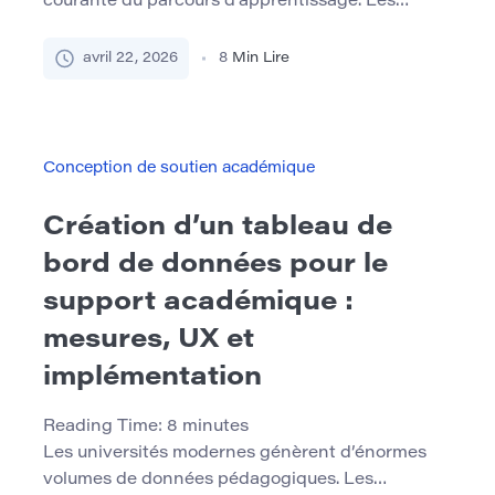
courante du parcours d’apprentissage. Les
étudiants peuvent échouer à un examen
important, recevoir des notes étonnamment
avril 22, 2026
8
Min Lire
basses, avoir des difficultés avec la rédaction
académique ou faire face à des problèmes
disciplinaires tels que des accusations de plagiat
causées par des erreurs de citation. Bien que ces
Conception de soutien académique
situations puissent sembler […]
Création d’un tableau de
bord de données pour le
support académique :
mesures, UX et
implémentation
Reading Time:
8
minutes
Les universités modernes génèrent d’énormes
volumes de données pédagogiques. Les