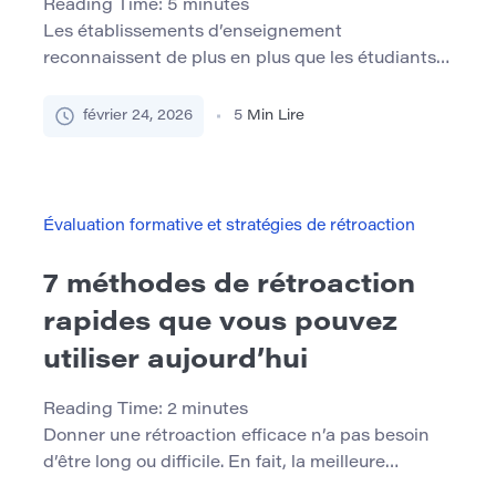
Reading Time:
5
minutes
Les établissements d’enseignement
reconnaissent de plus en plus que les étudiants
n’apprennent pas de manière identique. Les
variations de vitesse de traitement, d’attention,
février 24, 2026
5
Min Lire
de fonctionnement exécutif, de fluidité de
lecture, de mémoire de travail et de sensibilité
sensorielle font partie de la diversité humaine.
Concevoir un soutien académique accessible
Évaluation formative et stratégies de rétroaction
n’est donc pas un complément spécialisé […]
7 méthodes de rétroaction
rapides que vous pouvez
utiliser aujourd’hui
Reading Time:
2
minutes
Donner une rétroaction efficace n’a pas besoin
d’être long ou difficile. En fait, la meilleure
rétroaction est souvent simple, structurée et