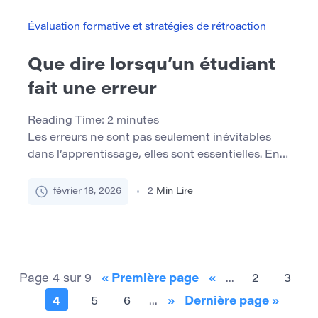
soutenues par la science qui peuvent aider. Vous
trouverez ci-dessous 7 moyens efficaces
Évaluation formative et stratégies de rétroaction
d’améliorer […]
Que dire lorsqu’un étudiant
fait une erreur
Reading Time:
2
minutes
Les erreurs ne sont pas seulement inévitables
dans l’apprentissage, elles sont essentielles. En
tant qu’éducateurs, la façon dont nous
réagissons lorsqu’un étudiant fait une erreur peut
février 18, 2026
2
Min Lire
profondément influencer sa confiance, sa
motivation et son parcours d’apprentissage
global. Le rôle des erreurs dans l’apprentissage
Les erreurs offrent une occasion précieuse de
réfléchir, de repenser et de […]
Page 4 sur 9
« Première page
«
...
2
3
4
5
6
...
»
Dernière page »