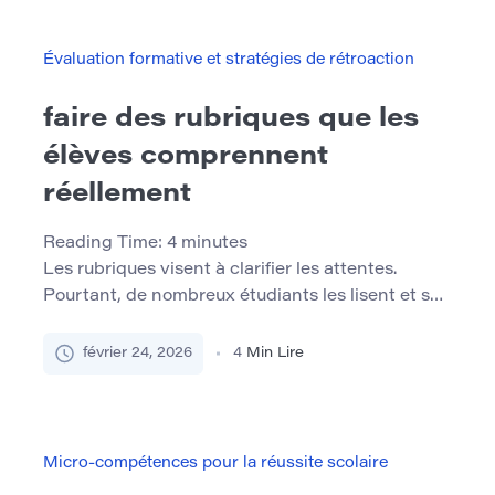
psychologiques de la motivation des étudiants”,
nous découvrirons l’impact profond que cela […]
Évaluation formative et stratégies de rétroaction
faire des rubriques que les
élèves comprennent
réellement
Reading Time:
4
minutes
Les rubriques visent à clarifier les attentes.
Pourtant, de nombreux étudiants les lisent et se
sentent toujours incertains de ce qui est requis.
Des termes tels que « analyse adéquate »,
février 24, 2026
4
Min Lire
« argument solide » ou « structure efficace »
semblent souvent précis pour les instructeurs,
mais restent abstraits pour les apprenants.
Lorsque les rubriques confondent plutôt que
Micro-compétences pour la réussite scolaire
guident, elles échouent […]