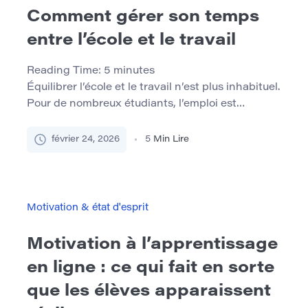
Comment gérer son temps
entre l’école et le travail
Reading Time:
5
minutes
Équilibrer l’école et le travail n’est plus inhabituel.
Pour de nombreux étudiants, l’emploi est
essentiel pour la stabilité financière, le
développement de carrière ou les deux. Pourtant,
février 24, 2026
5
Min Lire
la combinaison des délais académiques et des
quarts de travail crée souvent une pression
constante. Le défi n’est pas simplement de
trouver suffisamment d’heures dans la journée. Il
Motivation & état d'esprit
[…]
Motivation à l’apprentissage
en ligne : ce qui fait en sorte
que les élèves apparaissent