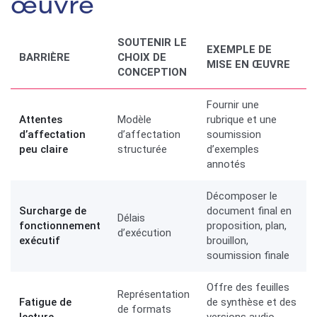
œuvre
SOUTENIR LE
EXEMPLE DE
BARRIÈRE
CHOIX DE
MISE EN ŒUVRE
CONCEPTION
Fournir une
Attentes
Modèle
rubrique et une
d’affectation
d’affectation
soumission
peu claire
structurée
d’exemples
annotés
Décomposer le
Surcharge de
document final en
Délais
fonctionnement
proposition, plan,
d’exécution
exécutif
brouillon,
soumission finale
Offre des feuilles
Représentation
Fatigue de
de synthèse et des
de formats
lecture
versions audio