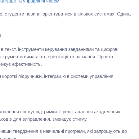
нізації та управлінні часом
, студенти повинні орієнтуватися в кількох системах. Єдина
а
я в текст, інструменти керування завданнями та цифрові
струменти вимагають орієнтації та навчання. Просто
межує ефективність.
короткі підручники, інтеграцію в системи управління
охоплення послуг підтримки. Представлення академічних
заходів для виправлення, зменшує стигму.
ивши твердження в навчальні програми, які запрошують до
 довірі.