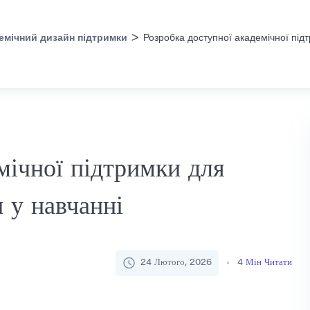
>
емічний дизайн підтримки
Розробка доступної академічної підт
мічної підтримки для
и у навчанні
24 Лютого, 2026
4
Мін Читати