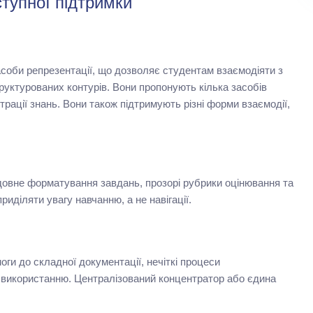
тупної підтримки
асоби репрезентації, що дозволяє студентам взаємодіяти з
труктурованих контурів. Вони пропонують кілька засобів
ації знань. Вони також підтримують різні форми взаємодії,
довне форматування завдань, прозорі рубрики оцінювання та
діляти увагу навчанню, а не навігації.
ги до складної документації, нечіткі процеси
 використанню. Централізований концентратор або єдина