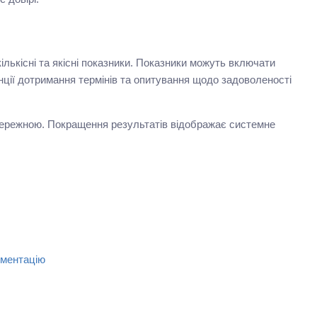
лькісні та якісні показники. Показники можуть включати
нції дотримання термінів та опитування щодо задоволеності
бережною. Покращення результатів відображає системне
ументацію