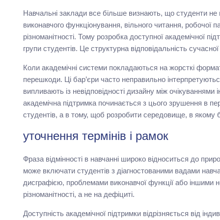
Навчальні заклади все більше визнають, що студенти не н
виконавчого функціонування, вільного читання, робочої п
різноманітності. Тому розробка доступної академічної пі
групи студентів. Це структурна відповідальність сучасної 
Коли академічні системи покладаються на жорсткі формати
перешкоди. Ці бар’єри часто неправильно інтерпретуються
випливають із невідповідності дизайну між очікуваннями і
академічна підтримка починається з цього зрушення в пер
студентів, а в тому, щоб розробити середовище, в якому 
уточнення термінів і рамок
Фраза відмінності в навчанні широко відноситься до прир
може включати студентів з діагностованими вадами навчан
дисграфією, проблемами виконавчої функції або іншими 
різноманітності, а не на дефіциті.
Доступність академічної підтримки відрізняється від ін