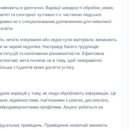
авчаються ідентично. Варіації швидкості обробки, уваги,
ам’яті та сенсорної чутливості є частиною людської
дтримки не є спеціалізованим доповненням для невеликої
освіти.
, нечіткі очікування або недоступні матеріали, виникають
 як окремі недоліки. Насправді багато труднощів
нституцій та когнітивною різноманітністю. Ефективна
спективі: мета полягає не в тому, щоб «виправити»
більше студентів може досягти успіху.
одних варіацій у тому, як люди обробляють інформацію. Це
ня, відмінностями, пов’язаними з увагою, дислексією,
нейродивергентними профілями. Акцент робиться на
дивідуальних приміщень. Приміщення зазвичай змінюють