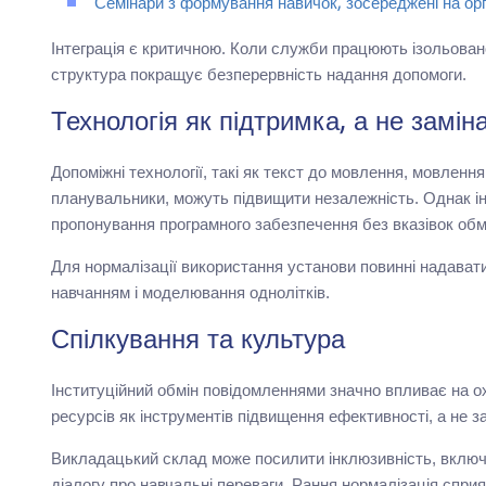
Семінари з формування навичок, зосереджені на орга
Інтеграція є критичною. Коли служби працюють ізольовано
структура покращує безперервність надання допомоги.
Технологія як підтримка, а не замін
Допоміжні технології, такі як текст до мовлення, мовленн
планувальники, можуть підвищити незалежність. Однак ін
пропонування програмного забезпечення без вказівок об
Для нормалізації використання установи повинні надавати 
навчанням і моделювання однолітків.
Спілкування та культура
Інституційний обмін повідомленнями значно впливає на 
ресурсів як інструментів підвищення ефективності, а не 
Викладацький склад може посилити інклюзивність, включ
діалогу про навчальні переваги. Рання нормалізація сприяє