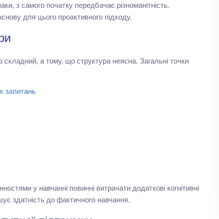
аки, з самого початку передбачає різноманітність.
снову для цього проактивного підходу.
ри
 складний, а тому, що структура неясна. Загальні точки
х запитань
нностями у навчанні повинні витрачати додаткові когнітивні
шує здатність до фактичного навчання.