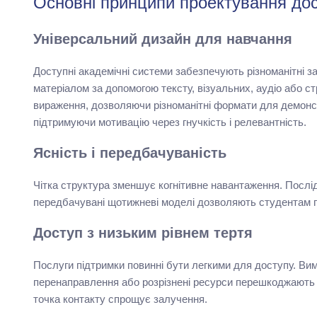
Основні принципи проектування дос
Універсальний дизайн для навчання
Доступні академічні системи забезпечують різноманітні з
матеріалом за допомогою тексту, візуальних, аудіо або с
вираження, дозволяючи різноманітні формати для демонстр
підтримуючи мотивацію через гнучкість і релевантність.
Ясність і передбачуваність
Чітка структура зменшує когнітивне навантаження. Послі
передбачувані щотижневі моделі дозволяють студентам при
Доступ з низьким рівнем тертя
Послуги підтримки повинні бути легкими для доступу. Вимо
перенаправлення або розрізнені ресурси перешкоджають
точка контакту спрощує залучення.