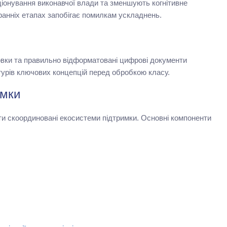
іонування виконавчої влади та зменшують когнітивне
ранніх етапах запобігає помилкам ускладнень.
ловки та правильно відформатовані цифрові документи
турів ключових концепцій перед обробкою класу.
имки
ати скоординовані екосистеми підтримки. Основні компоненти