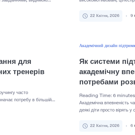
и завданнями, видимою
високомотивовані, цілеспр
жерела, нечіткі
працевлаштування. У багат
 зв’язку. Більш глибока
мотивація не захищає студ
22 Квітня, 2026
9
оже не мати
орієнтовані на робочу силу
нини до дії. Це має
відвідуваності, практичні 
, тому що […]
вага підготовки до справж
Академічний дизайн підтрим
ання для
Як системи під
них тренерів
академічну впе
потребами роз
оучингу часто
Reading Time:
6
minutes
значає потребу в більшій
Академічна впевненість ча
их лідерів або
деякі діти просто вірять у 
очий день, і пропонує
впевненість, як правило,
и. На деякий час модель
середовищем навколо дити
22 Квітня, 2026
6
римують допомогу,
передбачуваність рутини, 