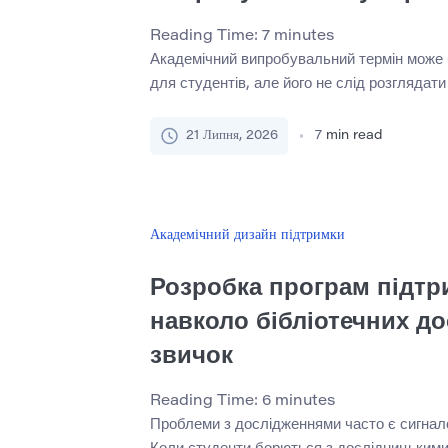
Reading Time:
7
minutes
Академічний випробувальний термін може
для студентів, але його не слід розглядати 
академічного шляху. У багатьох випадках 
попереджувальним знаком того, що студен
21 Липня, 2026
7
min read
структури, чіткішого керівництва та кращої
розроблена програма академічного віднов
студентам зрозуміти, що пішло не так, відн
звички […]
Академічний дизайн підтримки
Розробка програм підтр
навколо бібліотечних д
звичок
Reading Time:
6
minutes
Проблеми з дослідженнями часто є сигнал