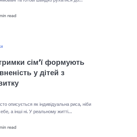
ямовані та готові швидко рухатися до
ьох випадках це правда. Але сама по собі
ентів від тиску, вбудованого в програми,
min read
. Короткі терміни, очікування
оцінки, поза роботою, догляд та емоційна
ньої професії можуть […]
ки
тримки сім’ї формують
вненість у дітей з
витку
сто описується як індивідуальна риса, ніби
себе, а інші ні. У реальному житті
 формується або послаблюється
ни: спосіб спілкування дорослих,
min read
якість підтримки школи та неодноразовий