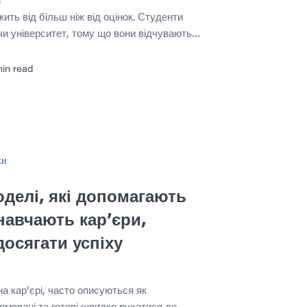
s
ить від більш ніж від оцінок. Студенти
и університет, тому що вони відчувають
ильно розуміють академічні очікування,
ни або не знають, де звернутися за
in read
к, графік роботи, транспорт, житло та
можуть ускладнити продовження
блена програма наставництва однолітків
ки
делі, які допомагають
 навчають кар’єри,
досягати успіху
на кар’єрі, часто описуються як