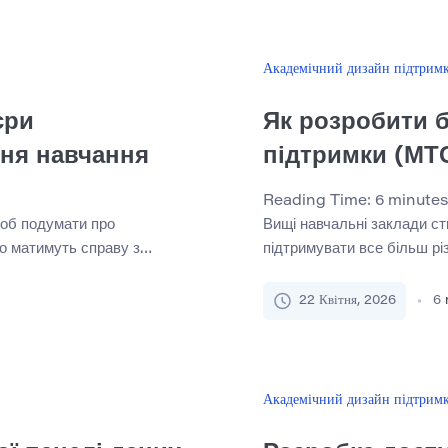
ими, а заклад може
досвід дитини щодо того, 
розчарування. Це особлив
Академічний дизайн підтрим
єри
Як розробити б
ння навчання
підтримки (МТС
Reading Time:
6
minutes
щоб подумати про
Вищі навчальні заклади с
що матимуть справу з
підтримувати все більш рі
неті, коли випускний стане
Університети тепер зарахо
вжнім. До цього моменту
знаннями, стилями навчан
22 Квітня, 2026
6
м, перформативним і дивно
розмаїття збагачує кампус
. Ця затримка створює
для ініціатив студентів. Б
и […]
адаптацією, тайм-менедж
проблемами психічного здо
Академічний дизайн підтрим