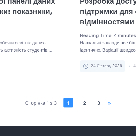
ї панелі даних
Розробка досту
ки: показники,
підтримки для 
відмінностями 
Reading Time:
4
minutes
обсяги освітніх даних.
Навчальні заклади все бі
 активність студентів,
ідентично. Варіації швидко
, бібліотеки контролюють
функціонування, вільного ч
ічної підтримки
чутливості є частиною люд
24 Лютого, 2026
4
, незважаючи на таку
доступної академічної під
ов все ще намагаються
для невеликої групи студе
іння. Інформаційні панелі
сучасної освіти. Коли ака
формати, нечіткі очікуванн
Сторінка 1 з 3
1
2
3
»