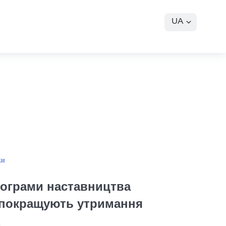
UA
ки
рограми наставництва
і покращують утримання