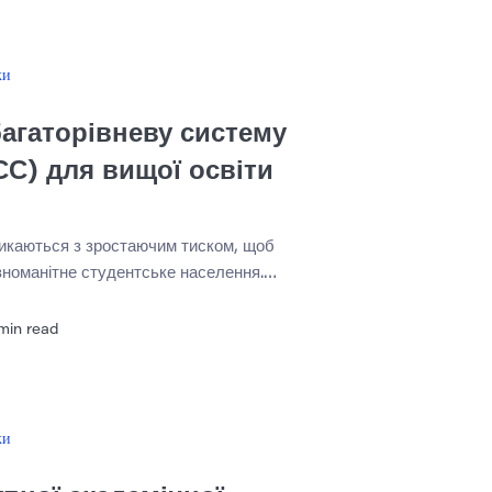
чи призводить зусилля до розуміння чи
о важливо для дітей […]
ки
агаторівневу систему
С) для вищої освіти
тикаються з зростаючим тиском, щоб
зноманітне студентське населення.
вують студентів із різними академічними
ня та особистими обставинами. Хоча це
min read
и, воно також створює значні проблеми
агато студентів борються з академічною
ментом, фінансовим тиском або
ров’я під час […]
ки