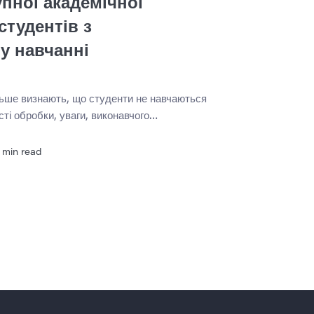
пної академічної
студентів з
у навчанні
льше визнають, що студенти не навчаються
сті обробки, уваги, виконавчого
итання, робочої пам’яті та сенсорної
ської різноманітності. Тому розробка
min read
тримки не є спеціалізованим доповненням
нтів. Це структурна відповідальність
демічні системи покладаються на жорсткі
я або […]