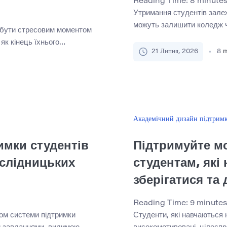
Reading Time:
8
minute
Утримання студентів залеж
можуть залишити коледж ч
 бути стресовим моментом
себе ізольованими, неправ
як кінець їхнього
пропускають важливі термі
21 Липня, 2026
8
m
випробувальний термін є
допомогою. Фінансовий тис
т потребує міцнішої
сімейні обов’язки також 
 підтримки. Добре
зарахування. Добре розро
лення може допомогти
може допомогти […]
овити свої навчальні
Академічний дизайн підтрим
имки студентів
Підтримуйте мо
ослідницьких
студентам, які
зберігатися та 
Reading Time:
9
minutes
ом системи підтримки
Студенти, які навчаються 