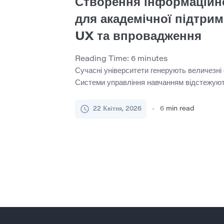
Створення інформаційно
для академічної підтрим
UX та впровадження
Reading Time:
6
minutes
Сучасні університети генерують величезні 
Системи управління навчанням відстежують
оцінки та записи про реєстрацію студентів
залучення до досліджень, а служби академ
22 Квітня, 2026
6
min read
документують сесії та консультації. Проте
велику кількість інформації, багато устан
перетворити вихідні дані в практичне розум
даних стали практичним […]