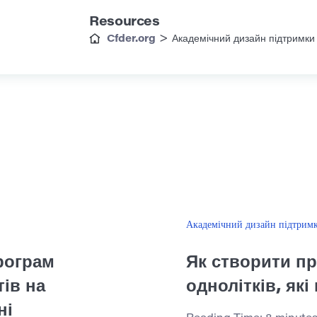
Resources
>
Cfder.org
Академічний дизайн підтримки
Академічний дизайн підтрим
рограм
Як створити п
ів на
однолітків, як
ні