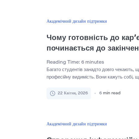
співробітники відчувають себе продуктивн
вказати на видиму […]
Академічний дизайн підтримки
Чому готовність до кар’
починається до закінче
Reading Time:
6
minutes
Багато студентів занадто довго чекають, 
професійну видимість. Вони кажуть собі, 
мережею, LinkedIn та присутністю в Інтер
достатньо близько, щоб відчути себе спра
22 Квітня, 2026
6
min read
весь процес часто відчувається поспішни
відірваним від решти студентського життя
непотрібний стрес. Роботодавці, наставник
Академічний дизайн підтримки