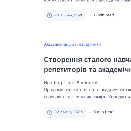
Коли студенти борються з дослідницьким
проблемою зазвичай є пізня робота, тонкі д
твердження або мовчання після зворотного
20 Травня, 2026
6
min read
проблема часто менш очевидна: студент м
повторюваного способу переходу від плута
значення для програм підтримки студентів
Академічний дизайн підтримки
Створення сталого навч
репетиторів та академіч
Reading Time:
5
minutes
Програми репетиторства та академічного к
починаються з сильних намірів. Коледж ви
підтримці студентів, набирає кількох здібн
співробітників, які працюють неповний роб
22 Квітня, 2026
5
min read
початкове навчання перед початком робот
може виглядати ефективною. Студенти от