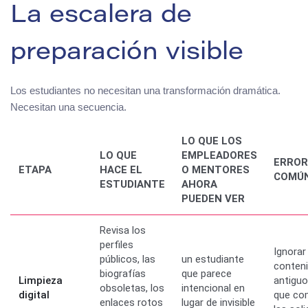
La escalera de
preparación visible
Los estudiantes no necesitan una transformación dramática.
Necesitan una secuencia.
LO QUE LOS
LO QUE
EMPLEADORES
ERROR
ETAPA
HACE EL
O MENTORES
COMÚ
ESTUDIANTE
AHORA
PUEDEN VER
Revisa los
perfiles
Ignorar 
públicos, las
un estudiante
conten
biografías
que parece
Limpieza
antiguo
obsoletas, los
intencional en
digital
que co
enlaces rotos
lugar de invisible