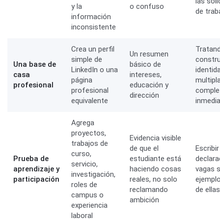
las sol
y la
o confuso
de trab
información
inconsistente
Crea un perfil
Tratan
Un resumen
simple de
constru
Una base de
básico de
LinkedIn o una
identid
casa
intereses,
página
multip
profesional
educación y
profesional
comple
dirección
equivalente
inmedi
Agrega
proyectos,
Evidencia visible
trabajos de
de que el
Escribir
curso,
Prueba de
estudiante está
declara
servicio,
aprendizaje y
haciendo cosas
vagas s
investigación,
participación
reales, no solo
ejemplo
roles de
reclamando
de ellas
campus o
ambición
experiencia
laboral