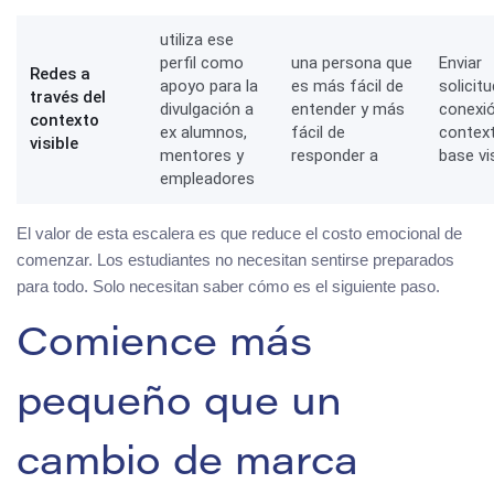
utiliza ese
perfil como
una persona que
Enviar
Redes a
apoyo para la
es más fácil de
solicit
través del
divulgación a
entender y más
conexió
contexto
ex alumnos,
fácil de
contex
visible
mentores y
responder a
base vi
empleadores
El valor de esta escalera es que reduce el costo emocional de
comenzar. Los estudiantes no necesitan sentirse preparados
para todo. Solo necesitan saber cómo es el siguiente paso.
Comience más
pequeño que un
cambio de marca