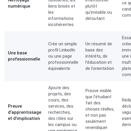
Nettoyage
obsolètes, les
intentionnel
ce q
numérique
liens brisés et
plutôt
cand
les
qu’invisible ou
com
informations
déroutant
incohérentes
Essa
Crée un simple
Un résumé de
crée
profil LinkedIn
base des
imm
Une base
ou une page
intérêts, de
une 
professionnelle
professionnelle
l’éducation et
mult
équivalente
de l’orientation
plat
com
Ajoute des
Preuve visible
projets, des
que l’étudiant
cours, des
Rédi
fait des
Preuve
services, des
décl
choses réelles,
d’apprentissage
recherches,
vagu
et non pas
et d’implication
des rôles sur
exe
seulement
les campus ou
derri
revendiquer
une expérience