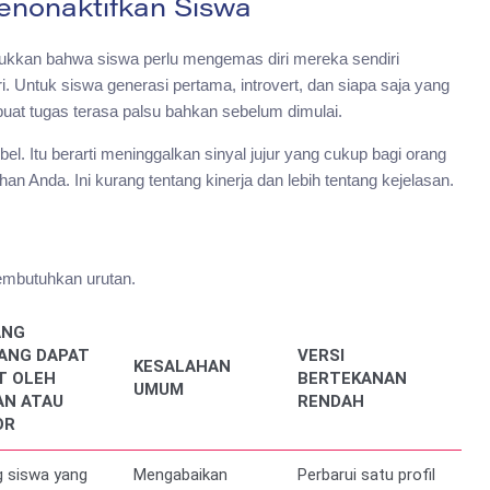
enonaktifkan Siswa
jukkan bahwa siswa perlu mengemas diri mereka sendiri
ntuk siswa generasi pertama, introvert, dan siapa saja yang
buat tugas terasa palsu bahkan sebelum dimulai.
ibel. Itu berarti meninggalkan sinyal jujur yang cukup bagi orang
 Anda. Ini kurang tentang kinerja dan lebih tentang kejelasan.
embutuhkan urutan.
ANG
ANG DAPAT
VERSI
KESALAHAN
T OLEH
BERTEKANAN
UMUM
AN ATAU
RENDAH
OR
 siswa yang
Mengabaikan
Perbarui satu profil