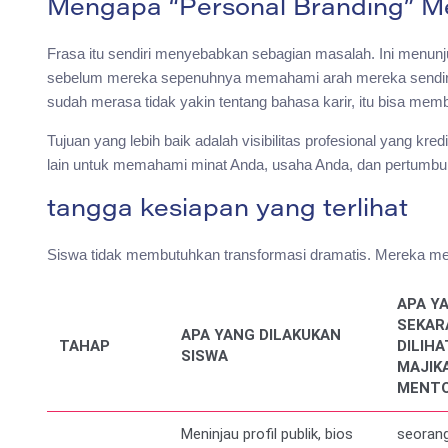
Mengapa “Personal Branding” M
Frasa itu sendiri menyebabkan sebagian masalah. Ini menun
sebelum mereka sepenuhnya memahami arah mereka sendiri. U
sudah merasa tidak yakin tentang bahasa karir, itu bisa mem
Tujuan yang lebih baik adalah visibilitas profesional yang kred
lain untuk memahami minat Anda, usaha Anda, dan pertumbuhan
tangga kesiapan yang terlihat
Siswa tidak membutuhkan transformasi dramatis. Mereka m
APA Y
SEKAR
APA YANG DILAKUKAN
TAHAP
DILIHA
SISWA
MAJIK
MENT
Meninjau profil publik, bios
seorang