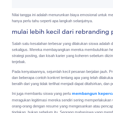
Nilai tangga ini adalah menurunkan biaya emosional untuk m
hanya perlu tahu seperti apa langkah selanjutnya.
mulai lebih kecil dari rebranding
Salah satu kesalahan terbesar yang dilakukan siswa adal
sekaligus. Mereka membayangkan mereka membutuhkan headsh
strategi posting, dan kisah karier yang koheren sebelum diiz
terjebak.
Pada kenyataannya, sejumlah kecil pesanan berjalan jauh. Prof
dan beberapa contoh konkret tentang apa yang telah dilaku
beralih dari yang tidak terlihat menjadi dapat ditafsirkan, dan 
Ini juga membantu siswa yang perlu
membangun kepercay
meragukan legitimasi mereka sendiri sering memperlakukan vi
orang-orang dengan resume yang mengesankan atau pencapaia
tindakan, bukan sebelum itu. Seorang mahasiswa yang men