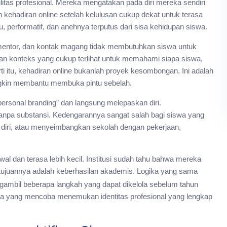
itas profesional. Mereka mengatakan pada diri mereka sendiri
kehadiran online setelah kelulusan cukup dekat untuk terasa
ru, performatif, dan anehnya terputus dari sisa kehidupan siswa.
, mentor, dan kontak magang tidak membutuhkan siswa untuk
kan konteks yang cukup terlihat untuk memahami siapa siswa,
ti itu, kehadiran online bukanlah proyek kesombongan. Ini adalah
ngkin membantu membuka pintu sebelah.
rsonal branding” dan langsung melepaskan diri.
tanpa substansi. Kedengarannya sangat salah bagi siswa yang
diri, atau menyeimbangkan sekolah dengan pekerjaan,
wal dan terasa lebih kecil. Institusi sudah tahu bahwa mereka
tujuannya adalah keberhasilan akademis. Logika yang sama
gambil beberapa langkah yang dapat dikelola sebelum tahun
iswa yang mencoba menemukan identitas profesional yang lengkap