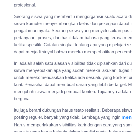
profesional.
Seorang siswa yang membantu mengorganisir suatu acara d
siswa komuter menyeimbangkan kelas dan pekerjaan dapat 
pengalaman nyata. Seorang siswa yang menyelesaikan poster 
pertanyaan, proses, dan hasil dalam bahasa yang terasa me
ketika spesifik. Catatan singkat tentang apa yang dipelajar
dapat menjadi sinyal bahwa mereka memperhatikan perkemb
Ini adalah salah satu alasan visibilitas tidak dipisahkan dari
siswa menyebutkan apa yang sudah mereka lakukan, tugas m
untuk merekomendasikan ketika ada sesuatu yang konkret unt
kuat. Penasihat dapat membuat saran yang lebih bertarget. Ma
mengubah siswa menjadi pembuat konten. Tujuannya adalah u
berguna.
Itu juga berarti dukungan harus tetap realistis. Beberapa siswa
posting reguler. banyak yang tidak. Lembaga yang ingin
meny
Harus memperlakukan visibilitas karir dengan cara yang s
sesuatu yang harus bekerja dalam kondisi nyata, bukan yang i