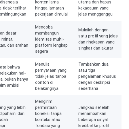
 disengaja
konten lama
utama dan hapus
 tidak terlihat
hingga lamaran
kekacauan yang
embingungkan
pekerjaan dimulai
jelas mengganggu
Mencoba
Mulailah dengan
an dasar
membangun
satu profil yang jelas
 minat,
identitas multi-
dan ringkasan yang
kan, dan arahan
platform lengkap
singkat dan akurat
segera
Menulis
Tambahkan dua
yata bahwa
pernyataan yang
atau tiga
elakukan hal-
tidak jelas tanpa
pengalaman khusus
ta, bukan hanya
contoh di
dengan deskripsi
aim ambisi
belakangnya
sederhana
Mengirim
ng yang lebih
permintaan
Jangkau setelah
dipahami dan
koneksi tanpa
menambahkan
udah
konteks atau
beberapa sinyal
api
fondasi yang
kredibel ke profil