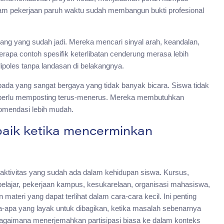
alam pekerjaan paruh waktu sudah membangun bukti profesional
rang yang sudah jadi. Mereka mencari sinyal arah, keandalan,
berapa contoh spesifik keterlibatan cenderung merasa lebih
ipoles tanpa landasan di belakangnya.
ripada yang sangat bergaya yang tidak banyak bicara. Siswa tidak
k perlu memposting terus-menerus. Mereka membutuhkan
omendasi lebih mudah.
 baik ketika mencerminkan
 aktivitas yang sudah ada dalam kehidupan siswa. Kursus,
belajar, pekerjaan kampus, kesukarelaan, organisasi mahasiswa,
teri yang dapat terlihat dalam cara-cara kecil. Ini penting
pa-apa yang layak untuk dibagikan, ketika masalah sebenarnya
gaimana menerjemahkan partisipasi biasa ke dalam konteks