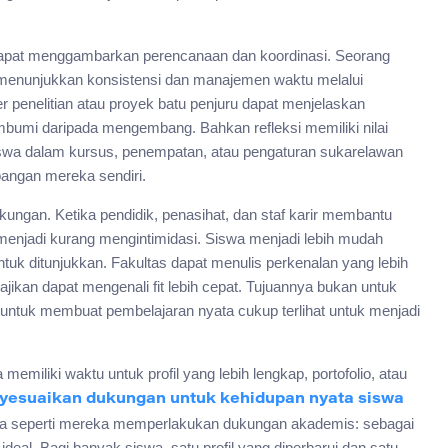
apat menggambarkan perencanaan dan koordinasi. Seorang
menunjukkan konsistensi dan manajemen waktu melalui
penelitian atau proyek batu penjuru dapat menjelaskan
mbumi daripada mengembang. Bahkan refleksi memiliki nilai
i siswa dalam kursus, penempatan, atau pengaturan sukarelawan
angan mereka sendiri.
 dukungan. Ketika pendidik, penasihat, dan staf karir membantu
enjadi kurang mengintimidasi. Siswa menjadi lebih mudah
uk ditunjukkan. Fakultas dapat menulis perkenalan yang lebih
jikan dapat mengenali fit lebih cepat. Tujuannya bukan untuk
ntuk membuat pembelajaran nyata cukup terlihat untuk menjadi
 memiliki waktu untuk profil yang lebih lengkap, portofolio, atau
esuaikan dukungan untuk kehidupan nyata siswa
ama seperti mereka memperlakukan dukungan akademis: sebagai
deal. Bagi banyak siswa, satu profil yang diperbarui dan satu