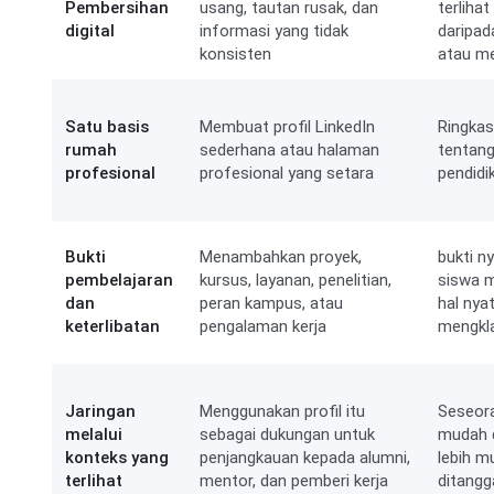
Pembersihan
usang, tautan rusak, dan
terlihat
digital
informasi yang tidak
daripada
konsisten
atau m
Satu basis
Membuat profil LinkedIn
Ringkas
rumah
sederhana atau halaman
tentang
profesional
profesional yang setara
pendidi
Bukti
Menambahkan proyek,
bukti n
pembelajaran
kursus, layanan, penelitian,
siswa m
dan
peran kampus, atau
hal nya
keterlibatan
pengalaman kerja
mengkl
Jaringan
Menggunakan profil itu
Seseora
melalui
sebagai dukungan untuk
mudah 
konteks yang
penjangkauan kepada alumni,
lebih m
terlihat
mentor, dan pemberi kerja
ditangg