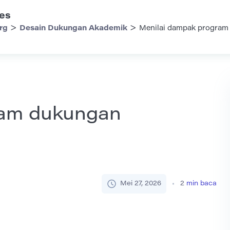
es
>
>
rg
Desain Dukungan Akademik
Menilai dampak program
ram dukungan
Mei 27, 2026
2
min baca