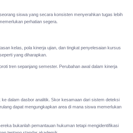
a, seorang siswa yang secara konsisten menyerahkan tugas lebih
n memerlukan perhatian segera.
san kelas, pola kinerja ujian, dan tingkat penyelesaian kursus
perti yang diharapkan.
oroti tren sepanjang semester. Perubahan awal dalam kinerja
k ke dalam dasbor analitik. Skor kesamaan dari sistem deteksi
n berulang dapat mengungkapkan area di mana siswa memerlukan
an mereka bukanlah pemantauan hukuman tetapi mengidentifikasi
gan tentang standar akademik.