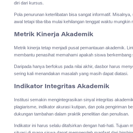
diri dari kursus.
Pola penurunan keterlibatan bisa sangat informatif. Misalny
awal tetapi tiba-tiba mulai kehilangan tenggat waktu mungki
Metrik Kinerja Akademik
Metrik kinerja tetap menjadi pusat pemantauan akademik. Linta
membantu penasihat memahami apakah siswa berkembang se
Daripada hanya berfokus pada nilai akhir, dasbor harus meny
sering kali menandakan masalah yang masih dapat diatasi.
Indikator Integritas Akademik
Institusi semakin mengintegrasikan sinyal integritas akademi
plagiarisme, indikator akurasi kutipan, dan pola pengirima
dukungan tambahan dalam praktik penelitian dan penulisan.
Indikator ini harus selalu ditafsirkan dengan hati-hati. Tuju
situasi di mana siswa dapat memperoleh manfaat dari bimbin