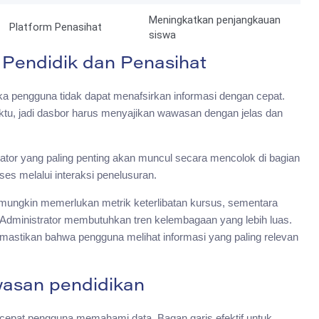
Meningkatkan penjangkauan
Platform Penasihat
siswa
Pendidik dan Penasihat
jika pengguna tidak dapat menafsirkan informasi dengan cepat.
ktu, jadi dasbor harus menyajikan wawasan dengan jelas dan
kator yang paling penting akan muncul secara mencolok di bagian
kses melalui interaksi penelusuran.
 mungkin memerlukan metrik keterlibatan kursus, sementara
u. Administrator membutuhkan tren kelembagaan yang lebih luas.
mastikan bahwa pengguna melihat informasi yang paling relevan
awasan pendidikan
a cepat pengguna memahami data. Bagan garis efektif untuk