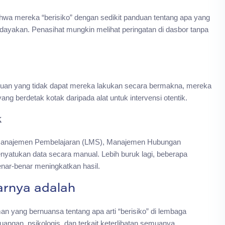
a mereka “berisiko” dengan sedikit panduan tentang apa yang
berdayakan. Penasihat mungkin melihat peringatan di dasbor tanpa
ahuan yang tidak dapat mereka lakukan secara bermakna, mereka
yang berdetak kotak daripada alat untuk intervensi otentik.
k
em Manajemen Pembelajaran (LMS), Manajemen Hubungan
nyatukan data secara manual. Lebih buruk lagi, beberapa
enar-benar meningkatkan hasil.
arnya adalah
n yang bernuansa tentang apa arti “berisiko” di lembaga
uangan, psikologis, dan terkait keterlibatan semuanya