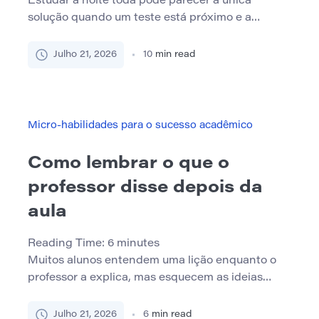
Estudar a noite toda pode parecer a única
solução quando um teste está próximo e a
quantidade de material parece esmagadora. Os
alunos podem ficar acordados porque
Julho 21, 2026
10
min read
começaram tarde, subestimaram a carga de
trabalho ou acreditam que cada hora extra
melhorará seu resultado. No entanto, mais tempo
de estudo nem sempre significa mais
Micro-habilidades para o sucesso acadêmico
aprendizado. À […]
Como lembrar o que o
professor disse depois da
aula
Reading Time:
6
minutes
Muitos alunos entendem uma lição enquanto o
professor a explica, mas esquecem as ideias
principais logo após o término da aula. Isso pode
parecer frustrante, especialmente quando o
Julho 21, 2026
6
min read