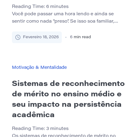
Reading Time:
6
minutes
Você pode passar uma hora lendo e ainda se
sentir como nada “preso”. Se isso soa familiar,
você não está sozinho. Muitos alunos confundem
leitura com compreensão. Ler é o ato de passar
Fevereiro 18, 2026
6
min read
pelas palavras. Compreensão é o que acontece
quando seu cérebro constrói significado: como as
ideias se conectam, por que o autor escreveu […]
Motivação & Mentalidade
Sistemas de reconhecimento
de mérito no ensino médio e
seu impacto na persistência
acadêmica
Reading Time:
3
minutes
Os sistemas de reconhecimento de mérito no