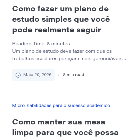
Como fazer um plano de
estudo simples que você
pode realmente seguir
Reading Time:
8
minutes
Um plano de estudo deve fazer com que os
trabalhos escolares pareçam mais gerenciáveis,
não mais estressantes. Mas muitos alunos criam
planos perfeitos demais para a vida real. Eles
Maio 20, 2026
8
min read
preenchem a cada hora, adicionam muitos
assuntos, esquecem as pausas e esperam seguir
a programação exatamente. Quando o plano
quebra, eles sentem que falharam. Um melhor
Micro-habilidades para o sucesso acadêmico
[…]
Como manter sua mesa
limpa para que você possa