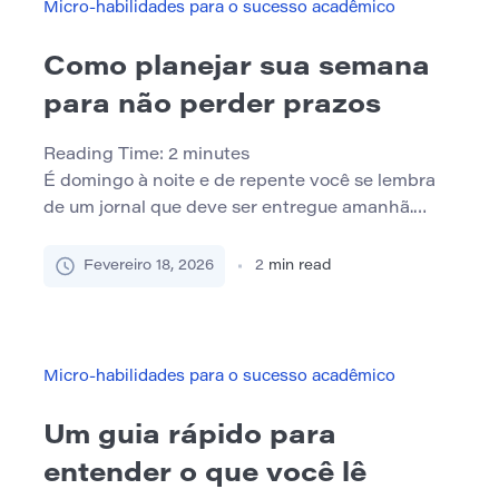
simples, rápidas e de baixo estresse […]
Micro-habilidades para o sucesso acadêmico
Como planejar sua semana
para não perder prazos
Reading Time:
2
minutes
É domingo à noite e de repente você se lembra
de um jornal que deve ser entregue amanhã.
Parece familiar? Todos nós já estivemos lá. A
verdade é que ficar por dentro dos prazos não é
Fevereiro 18, 2026
2
min read
ser perfeito – trata-se de ter um plano semanal
simples que funcione. Neste artigo, você
aprenderá etapas fáceis e […]
Micro-habilidades para o sucesso acadêmico
Um guia rápido para
entender o que você lê