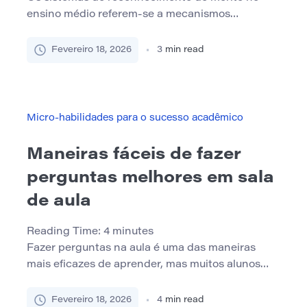
ensino médio referem-se a mecanismos
institucionais estruturados que reconhecem
publicamente o desempenho dos alunos por
Fevereiro 18, 2026
3
min read
meio de prêmios, bolsas de estudo, distinções
honorárias ou elogios formais. Embora muitas
vezes percebidos como gestos comemorativos,
esses sistemas funcionam como arquiteturas
Micro-habilidades para o sucesso acadêmico
motivacionais que moldam a identidade do aluno,
o engajamento acadêmico […]
Maneiras fáceis de fazer
perguntas melhores em sala
de aula
Reading Time:
4
minutes
Fazer perguntas na aula é uma das maneiras
mais eficazes de aprender, mas muitos alunos
hesitam em falar. Medo de parecer
despreparado, incerteza sobre o que perguntar
Fevereiro 18, 2026
4
min read