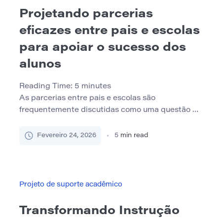
Projetando parcerias
eficazes entre pais e escolas
para apoiar o sucesso dos
alunos
Reading Time:
5
minutes
As parcerias entre pais e escolas são
frequentemente discutidas como uma questão de
engajamento ou boa vontade, mas seu impacto
real no sucesso do aluno depende de quão
Fevereiro 24, 2026
5
min read
deliberadamente eles são projetados. Em muitos
sistemas educacionais, o envolvimento da família
é tratado como um complemento opcional e não
como um componente integral da infraestrutura
Projeto de suporte acadêmico
de […]
Transformando Instrução