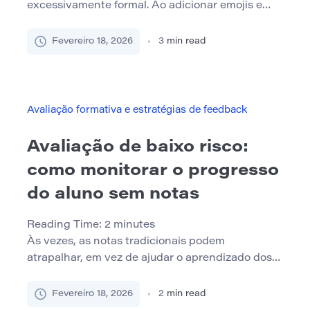
excessivamente formal. Ao adicionar emojis e
símbolos aos seus comentários, você pode tornar
o feedback mais envolvente, expressivo e eficaz
Fevereiro 18, 2026
3
min read
– seja trabalhando com alunos, colegas de
trabalho ou colegas online. Por que usar emojis
no feedback? Reforço visual: Os emojis ajudam a
enfatizar os pontos-chave e destacam […]
Avaliação formativa e estratégias de feedback
Avaliação de baixo risco:
como monitorar o progresso
do aluno sem notas
Reading Time:
2
minutes
Às vezes, as notas tradicionais podem
atrapalhar, em vez de ajudar o aprendizado dos
alunos. Eles geralmente aumentam a ansiedade,
desencorajam a experimentação e podem não
Fevereiro 18, 2026
2
min read
refletir a verdadeira compreensão de um aluno.