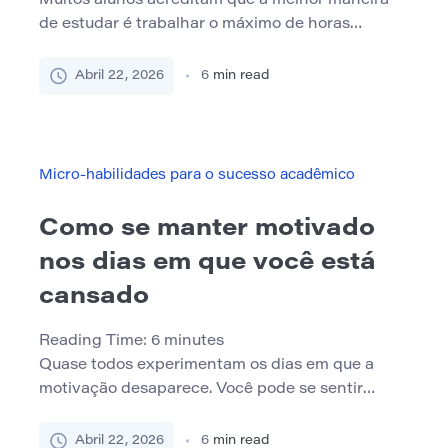
Muitos alunos acreditam que a melhor maneira
de estudar é trabalhar o máximo de horas
possível sem parar. As sessões de estudo longas
geralmente parecem produtivas, especialmente
Abril 22, 2026
6
min read
quando os exames se aproximam e os prazos se
acumulam. No entanto, a ciência cognitiva conta
uma história diferente. O cérebro humano não foi
projetado para manter uma […]
Micro-habilidades para o sucesso acadêmico
Como se manter motivado
nos dias em que você está
cansado
Reading Time:
6
minutes
Quase todos experimentam os dias em que a
motivação desaparece. Você pode se sentir
fisicamente exausto, mentalmente
sobrecarregado ou emocionalmente esgotado
Abril 22, 2026
6
min read