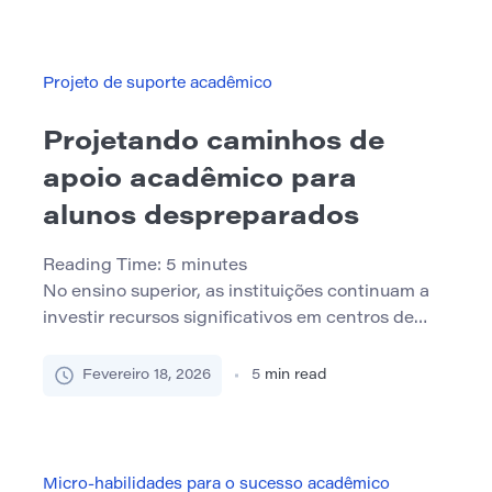
Uma alternativa eficaz é Avaliação de baixo risco
— uma estratégia poderosa para monitorar o
progresso sem a pressão das notas. 1. […]
Projeto de suporte acadêmico
Projetando caminhos de
apoio acadêmico para
alunos despreparados
Reading Time:
5
minutes
No ensino superior, as instituições continuam a
investir recursos significativos em centros de
tutoria, instrução suplementar, serviços de
aconselhamento e programas do primeiro ano.
Fevereiro 18, 2026
5
min read
No entanto, muitos campi ainda lutam com baixa
retenção e resultados desiguais dos alunos,
especialmente entre os alunos rotulados como
“suficientes”. Uma razão é que o apoio acadêmico
Micro-habilidades para o sucesso acadêmico