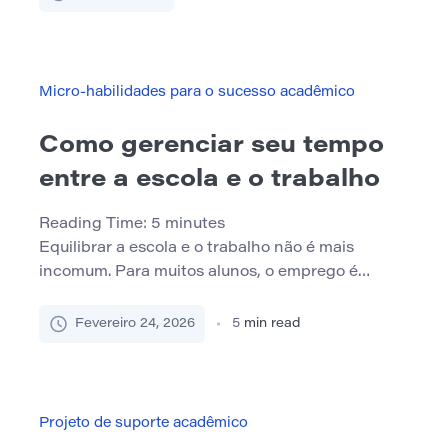
após uma semana estressante. Nesses dias,
mesmo tarefas acadêmicas ou de trabalho
simples podem parecer esmagadoras. Muitas
pessoas interpretam esses momentos como uma
Micro-habilidades para o sucesso acadêmico
falha de disciplina. No entanto, a baixa
motivação durante os períodos […]
Como gerenciar seu tempo
entre a escola e o trabalho
Reading Time:
5
minutes
Equilibrar a escola e o trabalho não é mais
incomum. Para muitos alunos, o emprego é
essencial para a estabilidade financeira, o
desenvolvimento de carreira ou ambos. No
Fevereiro 24, 2026
5
min read
entanto, combinar prazos acadêmicos com
turnos de trabalho geralmente cria uma pressão
constante. O desafio não é simplesmente
encontrar horas suficientes no dia. Está
Projeto de suporte acadêmico
projetando um sistema […]