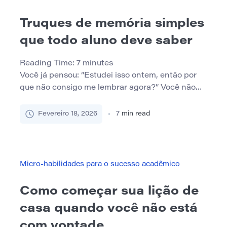
é frequentemente adicionado […]
Truques de memória simples
que todo aluno deve saber
Reading Time:
7
minutes
Você já pensou: “Estudei isso ontem, então por
que não consigo me lembrar agora?” Você não
está sozinho. A maioria dos alunos não se esforça
porque tem “memória ruim”. Eles lutam porque
Fevereiro 18, 2026
7
min read
dependem de hábitos de estudo que parecem
produtivos (como reler e destacar), mas não
constroem uma lembrança forte. A boa notícia é
que […]
Micro-habilidades para o sucesso acadêmico
Como começar sua lição de
casa quando você não está
com vontade