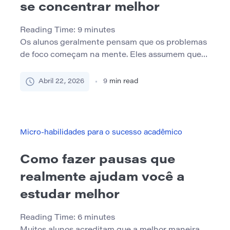
se concentrar melhor
Reading Time:
9
minutes
Os alunos geralmente pensam que os problemas
de foco começam na mente. Eles assumem que
precisam de mais disciplina, mais motivação ou
melhores habilidades de gerenciamento de
Abril 22, 2026
9
min read
tempo. Às vezes isso é verdade. Mas, em muitos
casos, o problema começa com o ambiente físico
ao seu redor. Uma mesa desordenada faz mais do
que parecer […]
Micro-habilidades para o sucesso acadêmico
Como fazer pausas que
realmente ajudam você a
estudar melhor
Reading Time:
6
minutes