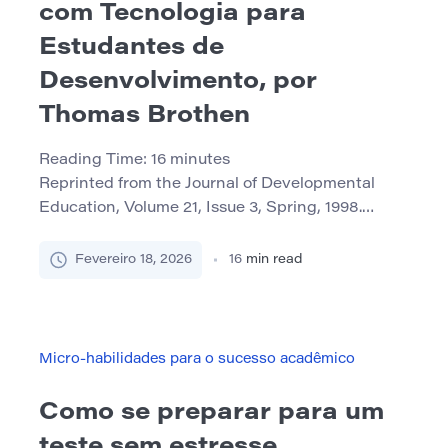
com Tecnologia para
Estudantes de
Desenvolvimento, por
Thomas Brothen
Reading Time:
16
minutes
Reprinted from the Journal of Developmental
Education, Volume 21, Issue 3, Spring, 1998.
Resumo: Os resultados de um estudo nacional
sugerem como a tecnologia pode melhorar a
Fevereiro 18, 2026
16
min read
educação para os alunos do desenvolvimento.
Atualmente, grande parte do ensino universitário
é dominada por um antigo paradigma
caracterizado pelo método de palestra. Da
Micro-habilidades para o sucesso acadêmico
mesma forma, grande parte da […]
Como se preparar para um
teste sem estresse