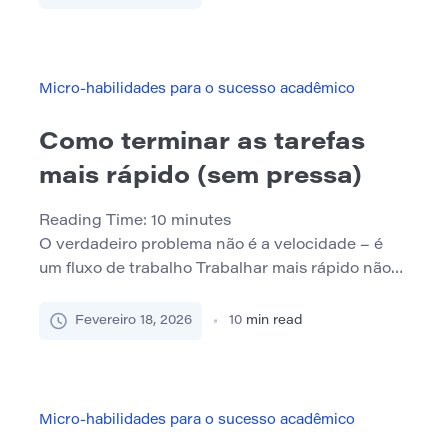
ou a pressão de grandes salas de aula
frequentemente silencia a curiosidade. O
resultado é a escuta passiva, o esclarecimento
perdido e a sensação de estar desconectado do
Micro-habilidades para o sucesso acadêmico
[…]
Como terminar as tarefas
mais rápido (sem pressa)
Reading Time:
10
minutes
O verdadeiro problema não é a velocidade – é
um fluxo de trabalho Trabalhar mais rápido não
significa digitar freneticamente ou pular etapas.
Na verdade, a corrida geralmente leva a mais
Fevereiro 18, 2026
10
min read
perda de tempo: você perde instruções, comete
erros evitáveis e acaba reescrevendo seções
inteiras no último minuto. O que realmente
economiza tempo é ter […]
Micro-habilidades para o sucesso acadêmico