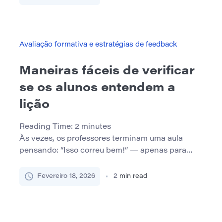
regularmente agendadas e sessões informais nas
quais os alunos comparam notas, discutem
leituras, desenvolvem ferramentas
organizacionais e predizem itens de teste. Os
Avaliação formativa e estratégias de feedback
alunos aprendem a integrar […]
Maneiras fáceis de verificar
se os alunos entendem a
lição
Reading Time:
2
minutes
Às vezes, os professores terminam uma aula
pensando: “Isso correu bem!” — apenas para
descobrir mais tarde que os alunos realmente
não entenderam a ideia-chave. Verificar a
Fevereiro 18, 2026
2
min read
compreensão durante ou logo após a aula ajuda a
identificar confusão cedo e torna o aprendizado
mais eficaz. Neste post, exploraremos maneiras