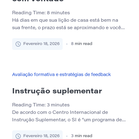
Reading Time:
8
minutes
Há dias em que sua lição de casa está bem na
sua frente, o prazo está se aproximando e você
ainda não consegue começar. Você sabe que
“deveria” fazer isso. Você pode até se sentir
Fevereiro 18, 2026
8
min read
culpado por não começar. Mas saber e fazer são
duas coisas muito diferentes. A boa notícia é que
você não […]
Avaliação formativa e estratégias de feedback
Instrução suplementar
Reading Time:
3
minutes
De acordo com o Centro Internacional de
Instrução Suplementar, o SI é “um programa de
assistência acadêmica que utiliza sessões de
estudo assistidas por pares. Sessões de SI são
Fevereiro 18, 2026
3
min read