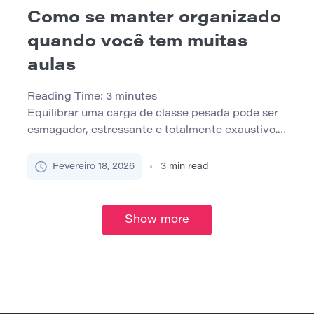
Como se manter organizado
quando você tem muitas
aulas
Reading Time:
3
minutes
Equilibrar uma carga de classe pesada pode ser
esmagador, estressante e totalmente exaustivo.
Seja você um estudante universitário fazendo
malabarismos com vários cursos, um estudante
Fevereiro 18, 2026
3
min read
do ensino médio se preparando para os exames
ou um aprendiz ao longo da vida fazendo aulas
extras, manter-se organizado é essencial para o
Show more
sucesso. Com as estratégias certas, você […]