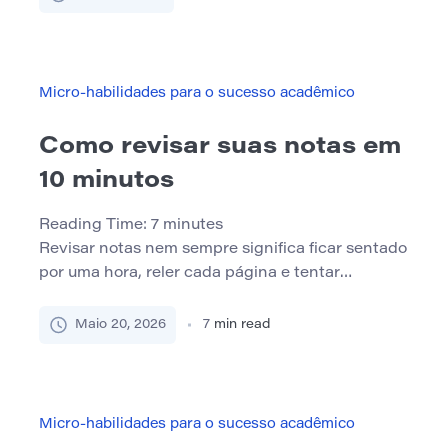
assunto parecia claro no momento. O problema
nem sempre é uma má memória. Muitas vezes, os
alunos esquecem porque ouvem passivamente,
fazem anotações fracas ou não revisam […]
Micro-habilidades para o sucesso acadêmico
Como revisar suas notas em
10 minutos
Reading Time:
7
minutes
Revisar notas nem sempre significa ficar sentado
por uma hora, reler cada página e tentar
memorizar tudo de uma vez. Às vezes, os alunos
só precisam de uma reinicialização rápida antes
Maio 20, 2026
7
min read
da aula, uma breve revisão antes de um
questionário ou uma maneira focada de lembrar o
que realmente era uma palestra. Uma análise de
[…]
Micro-habilidades para o sucesso acadêmico