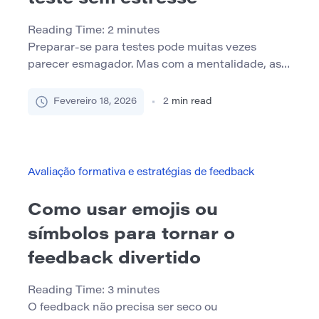
Reading Time:
2
minutes
Preparar-se para testes pode muitas vezes
parecer esmagador. Mas com a mentalidade, as
técnicas e a rotina certas, é possível abordar os
exames com calma e confiança. Este guia
Fevereiro 18, 2026
2
min read
mostrará como. Compreender a natureza do
estresse O estresse é uma reação natural, mas
pode motivar ou paralisar. Um bom estresse o
leva a realizar. O […]
Avaliação formativa e estratégias de feedback
Como usar emojis ou
símbolos para tornar o
feedback divertido
Reading Time:
3
minutes
O feedback não precisa ser seco ou