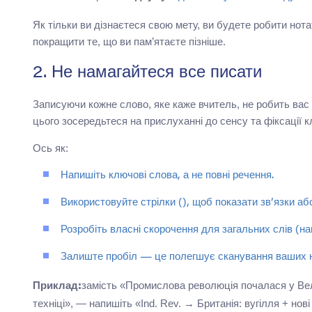
Як тільки ви дізнаєтеся свою мету, ви будете робити нот
покращити те, що ви пам’ятаєте пізніше.
2. Не намагайтеся все писати
Записуючи кожне слово, яке каже вчитель, не робить вас
цього зосередьтеся на прислуханні до сенсу та фіксації 
Ось як:
Напишіть ключові слова, а не повні речення.
Використовуйте стрілки (), щоб показати зв’язки аб
Розробіть власні скорочення для загальних слів (
Залиште пробіл — це полегшує сканування ваших но
замість «Промислова революція почалася у Вели
Приклад:
техніці», — напишіть «Ind. Rev. → Британія: вугілля + н