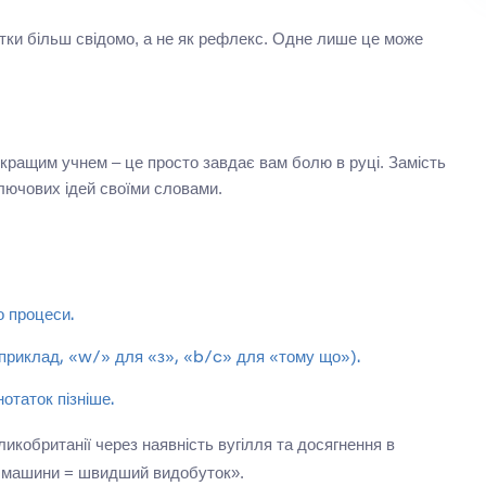
атки більш свідомо, а не як рефлекс. Одне лише це може
 кращим учнем – це просто завдає вам болю в руці. Замість
ключових ідей своїми словами.
о процеси.
наприклад, «w/» для «з», «b/c» для «тому що»).
таток пізніше.
кобританії через наявність вугілля та досягнення в
ові машини = швидший видобуток».