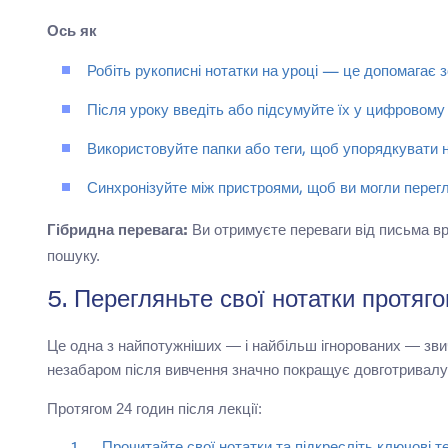
Ось як
Робіть рукописні нотатки на уроці — це допомагає з
Після уроку введіть або підсумуйте їх у цифровом
Використовуйте папки або теги, щоб упорядкувати 
Синхронізуйте між пристроями, щоб ви могли перегл
Ви отримуєте переваги від письма вр
Гібридна перевага:
пошуку.
5. Перегляньте свої нотатки протяг
Це одна з найпотужніших — і найбільш ігнорованих — зв
незабаром після вивчення значно покращує довготривалу
Протягом 24 годин після лекції: