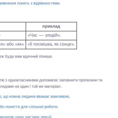
вивчення понять з відмінностями.
приклад
»
«Час — злодій».
я» або «як»
«Її посмішка, як сонце».
ок буде вам вдячний пізніше.
ектів з однокласниками допомагає заповнити прогалини та
глядами на один і той же матеріал.
те, що кожна людина вважає важливою.
о поняття для спільної роботи.
кладає одну частину лекції.