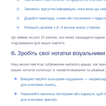
Прочитайте свої нотатки та підкресліть ключові те
Заповніть відсутню інформацію, поки вона ще свіж
Додайте приклади, схеми або посилання з підруч
Напишіть резюме з 2–3 речень внизу сторінки.
Це займає всього 10 хвилин, але може заощадити години 
«підтримання для вашої пам’яті».
6. Зробіть свої нотатки візуальним
Наш мозок пам’ятає зображення набагато краще, ніж звич
ваших нотаток полегшує їх запам’ятовування та цікавіше 
Використовуйте кольорове кодування — наприклад, 
для ключових понять.
Намалюйте маленькі піктограми або каракулі, щоб п
для ключових фактів).