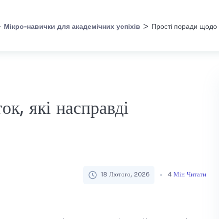
>
>
Мікро-навички для академічних успіхів
Прості поради щодо 
ок, які насправді
18 Лютого, 2026
4
Мін Читати