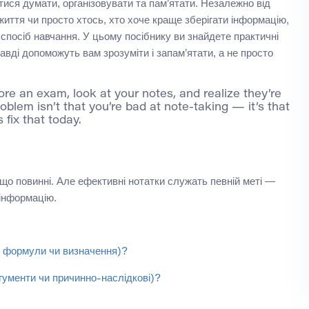
тися думати, організовувати та пам’ятати. Незалежно від
життя чи просто хтось, хто хоче краще зберігати інформацію,
спосіб навчання. У цьому посібнику ви знайдете практичні
равді допоможуть вам зрозуміти і запам’ятати, а не просто
re an exam, look at your notes, and realize they’re
oblem isn’t that you’re bad at note-taking — it’s that
s fix that today.
що повинні. Але ефективні нотатки служать певній меті —
 інформацію.
, формули чи визначення)?
ргументи чи причинно-наслідкові)?