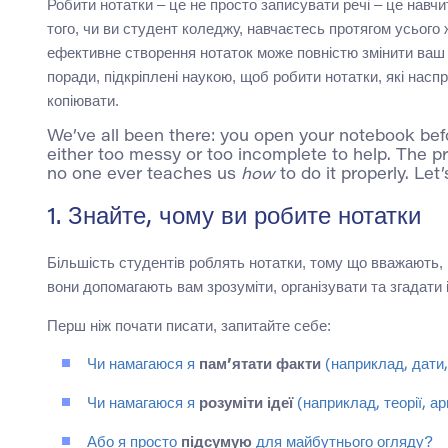
Робити нотатки – це не просто записувати речі – це навчи
того, чи ви студент коледжу, навчаєтесь протягом усього 
ефективне створення нотаток може повністю змінити ваш 
поради, підкріплені наукою, щоб робити нотатки, які насп
копіювати.
We’ve all been there: you open your notebook befo
either too messy or too incomplete to help. The pr
no one ever teaches us
how
to do it properly. Let’
1. Знайте, чому ви робите нотатки
Більшість студентів роблять нотатки, тому що вважають, 
вони допомагають вам зрозуміти, організувати та згадати
Перш ніж почати писати, запитайте себе:
Чи намагаюся я
пам’ятати факти
(наприклад, дати
Чи намагаюся я
розуміти ідеї
(наприклад, теорії, а
Або я просто
підсумую
для майбутнього огляду?