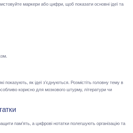
ристовуйте маркери або цифри, щоб показати основні ідеї та
ком.
і показують, як ідеї з’єднуються. Розмістіть головну тему в
 особливо корисно для мозкового штурму, літератури чи
татки
ащити пам’ять, а цифрові нотатки полегшують організацію та