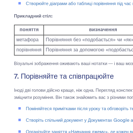
Створюйте діаграми або таблиці порівняння під час 
Прикладний стіл:
поняття
визначення
метафора
Порівняння без «подобається» чи «як
порівняння
Порівняння за допомогою «подобаєтьс
Візуальні зображення оживають ваші нотатки — і ваш моз
7. Порівняйте та співпрацюйте
Іноді дві голови дійсно краще, ніж одна. Перегляд консп
зміцнити розуміння. Він також знайомить вас з різними по
Поміняйтеся примітками після уроку та обговоріть 
Створіть спільний документ у Документах Google аб
Організуйте заняття «Навчання джему», де кожен ви