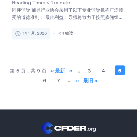
Reading Time:
< 1
minute
同伴辅导 辅导行业协会采用了以下专业辅导机构广泛接
受的道德准则： 最佳利益：导师将致力于按照雇佣组织
或研究所的 […]
14 1 月, 2026
< 1
敏读
第 5 页，共 9 页
« 最新
«
...
3
4
5
6
7
...
»
最旧 »