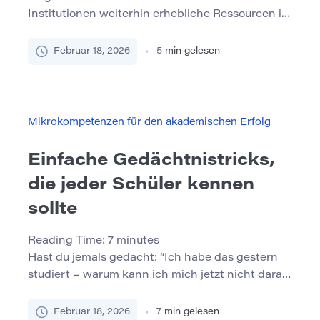
Institutionen weiterhin erhebliche Ressourcen in
Nachhilfezentren, ergänzende Unterricht,
Beratungsdienste und Programme im ersten
Februar 18, 2026
5
min gelesen
Jahr. Dennoch haben viele Campus immer noch
Probleme mit geringer Retention und
ungleichmäßigen Ergebnissen der Studenten –
insbesondere bei Studenten, die als
Mikrokompetenzen für den akademischen Erfolg
„unterpräpariert“ bezeichnet werden. Ein Grund
dafür ist, dass akademische Unterstützung oft
Einfache Gedächtnistricks,
reaktiv und nicht absichtlich […]
die jeder Schüler kennen
sollte
Reading Time:
7
minutes
Hast du jemals gedacht: “Ich habe das gestern
studiert – warum kann ich mich jetzt nicht daran
erinnern?” Du bist nicht allein.Die meisten
Schüler kämpfen nicht, weil sie „schlechtes
Februar 18, 2026
7
min gelesen