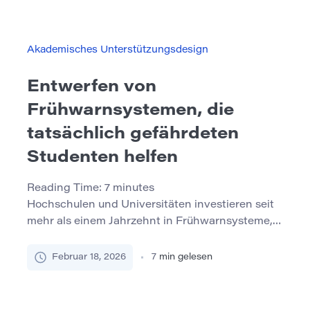
Entscheidung über den Ausfall befeuern. Oft ist
das Problem kein Mangel an Fähigkeiten,
sondern ein tiefer Glaube, dass Fehler
Akademisches Unterstützungsdesign
inakzeptabel sind und dass das Versagen an […]
Entwerfen von
Frühwarnsystemen, die
tatsächlich gefährdeten
Studenten helfen
Reading Time:
7
minutes
Hochschulen und Universitäten investieren seit
mehr als einem Jahrzehnt in Frühwarnsysteme,
in der Hoffnung, gefährdete Studenten zu
identifizieren, bevor sie ausfallen oder
Februar 18, 2026
7
min gelesen
abbrechen. Viele dieser Systeme erzeugen
jedoch mehr Lärm als Auswirkungen: zu viele
Warnungen, zu wenig Kontext und kein klarer