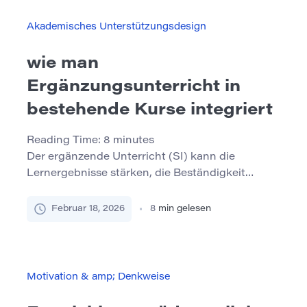
als zu einem Arbeitsplan, und die
Nachverfolgung verschwindet, sobald das
Akademisches Unterstützungsdesign
Semester beschäftigt ist. Die gute Nachricht:
Zielsetzung ist kein Persönlichkeitsmerkmal. Es
wie man
[…]
Ergänzungsunterricht in
bestehende Kurse integriert
Reading Time:
8
minutes
Der ergänzende Unterricht (SI) kann die
Lernergebnisse stärken, die Beständigkeit
verbessern und die Schüler in anspruchsvollen
„Gateway“ -Kursen unterstützen – ohne dass
Februar 18, 2026
8
min gelesen
eine vollständige Neugestaltung des Kurses
erforderlich ist. Der Schlüssel ist die Integration:
Ausrichten von SI auf Ihren Lehrplan,
Abstimmung mit den Ausbildern und Aufbau
Motivation & amp; Denkweise
eines konsistenten Schülererlebnisses, das sich
eher wie eine natürliche […]