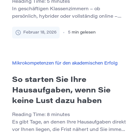
Reading Time:
5
minutes
In geschäftigen Klassenzimmern – ob
persönlich, hybrider oder vollständig online –
können die Schüler lange zurückfallen, bevor
große Aufgaben oder Prüfungen Probleme
Februar 18, 2026
5
min gelesen
aufdecken. Pädagogen wollen oft früher
eingreifen, aber es fehlt ihnen an schnellen,
praktischen Möglichkeiten, um herauszufinden,
wer leise Probleme hat. Die gute Nachricht: Sie
Mikrokompetenzen für den akademischen Erfolg
brauchen keine komplizierte Diagnose oder
stundenlange Einstufung. Mit ein […]
So starten Sie Ihre
Hausaufgaben, wenn Sie
keine Lust dazu haben
Reading Time:
8
minutes
Es gibt Tage, an denen Ihre Hausaufgaben direkt
vor Ihnen liegen, die Frist nähert und Sie immer
noch nicht anfangen können. Sie wissen, dass