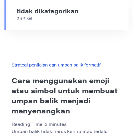
tidak dikategorikan
0 artikel
Strategi penilaian dan umpan balik formatif
Cara menggunakan emoji
atau simbol untuk membuat
umpan balik menjadi
menyenangkan
Reading Time:
3
minutes
Umpan balik tidak harus kering atau terlalu