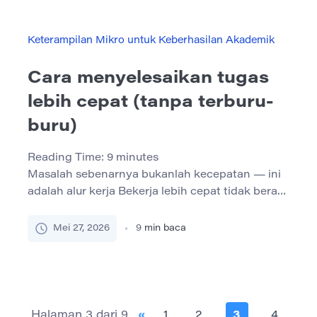
terasa luar biasa. Setiap transisi, instruksi, atau
tugas menjadi teka-teki baru untuk didekode,
menambah beban kognitif dan kecemasan.
Keterampilan Mikro untuk Keberhasilan Akademik
Rutinitas kelas yang bijaksana berfungsi […]
Cara menyelesaikan tugas
lebih cepat (tanpa terburu-
buru)
Reading Time:
9
minutes
Masalah sebenarnya bukanlah kecepatan — ini
adalah alur kerja Bekerja lebih cepat tidak berarti
mengetik dengan panik atau melewatkan
langkah. Faktanya, terburu-buru biasanya
Mei 27, 2026
9
min baca
menyebabkan lebih banyak waktu yang hilang:
Anda melewatkan instruksi, membuat kesalahan
yang dapat dihindari, dan akhirnya menulis
ulang seluruh bagian pada menit terakhir. Apa
yang sebenarnya menghemat waktu adalah
Halaman 3 dari 9
«
1
2
3
4