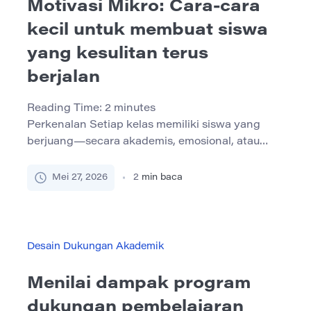
Motivasi Mikro: Cara-cara
tetap, di mana […]
kecil untuk membuat siswa
yang kesulitan terus
berjalan
Reading Time:
2
minutes
Perkenalan Setiap kelas memiliki siswa yang
berjuang—secara akademis, emosional, atau
sosial. Sementara intervensi besar itu penting,
terkadang gerakan terkecil membuat perbedaan
Mei 27, 2026
2
min baca
terbesar. Motivasi mikro adalah tindakan atau
kata-kata yang bertujuan singkat dan bertujuan
yang memberi siswa dorongan ekstra yang
mereka butuhkan untuk terus berjalan. Dalam
Desain Dukungan Akademik
artikel ini, kami mengeksplorasi cara
menggunakan alat sederhana ini untuk […]
Menilai dampak program
dukungan pembelajaran