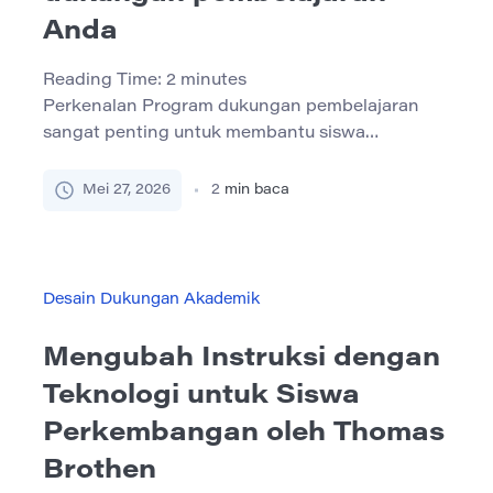
Anda
Reading Time:
2
minutes
Perkenalan Program dukungan pembelajaran
sangat penting untuk membantu siswa
mengatasi tantangan akademik, sosial, dan
emosional. Tapi bagaimana kita tahu program-
Mei 27, 2026
2
min baca
program ini benar-benar berfungsi? Penilaian
adalah kuncinya. Dalam artikel ini, kami akan
mengeksplorasi pentingnya mengevaluasi
program dukungan Anda, apa yang harus diukur,
Desain Dukungan Akademik
dan bagaimana menggunakan data tersebut
untuk melakukan perbaikan yang langgeng. Apa
Mengubah Instruksi dengan
itu Program Dukungan […]
Teknologi untuk Siswa
Perkembangan oleh Thomas
Brothen