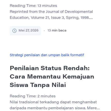
Reading Time:
13
minutes
Reprinted from the Journal of Developmental
Education, Volume 21, Issue 3, Spring, 1998.
Abstrak: Hasil studi nasional menyarankan
bagaimana teknologi dapat meningkatkan
Mei 27, 2026
13
min baca
pendidikan bagi mahasiswa yang berkembang.
Saat ini, sebagian besar pengajaran perguruan
tinggi didominasi oleh paradigma kuno yang
dicirikan oleh metode ceramah. Demikian pula,
Strategi penilaian dan umpan balik formatif
sebagian besar teknologi saat ini menyajikan
informasi kepada siswa dan memperkuat […]
Penilaian Status Rendah:
Cara Memantau Kemajuan
Siswa Tanpa Nilai
Reading Time:
2
minutes
Nilai tradisional terkadang dapat menghambat
daripada membantu pembelajaran siswa. Mereka