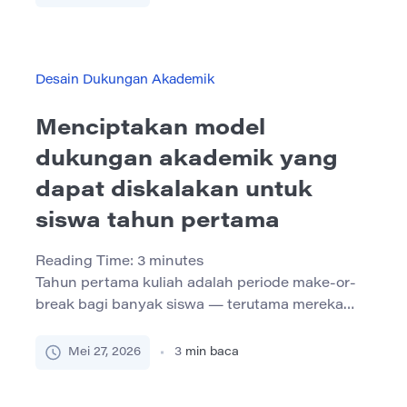
tidak percaya bahwa mereka mampu sukses,
mereka cenderung tidak terlibat, bertahan, atau
mencari bantuan. Artikel ini menawarkan
strategi praktis — didasarkan pada teori dan
Desain Dukungan Akademik
pengalaman — untuk membantu pendidik, tutor,
dan pemimpin […]
Menciptakan model
dukungan akademik yang
dapat diskalakan untuk
siswa tahun pertama
Reading Time:
3
minutes
Tahun pertama kuliah adalah periode make-or-
break bagi banyak siswa — terutama mereka
yang masuk dengan kesenjangan persiapan
akademik. Sementara banyak institusi
Mei 27, 2026
3
min baca
menawarkan dukungan akademis, terlalu sering
layanan ini terbatas dalam jangkauan,