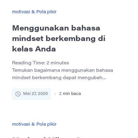
bergantung pada energi staf individu, atau
terputus dari program akademik. Dalam artikel
motivasi & Pola pikir
ini, kami mengeksplorasi bagaimana merancang
model dukungan akademik yang dapat
Menggunakan bahasa
diskalakan dan […]
mindset berkembang di
kelas Anda
Reading Time:
2
minutes
Temukan bagaimana menggunakan bahasa
mindset berkembang dapat mengubah
pendekatan pengajaran Anda dan
memberdayakan siswa untuk menerima
Mei 27, 2026
2
min baca
tantangan belajar dengan percaya diri. Apa itu
mindset berkembang? Growth mindset adalah
keyakinan bahwa kemampuan dan kecerdasan
dapat dikembangkan melalui usaha, latihan, dan
motivasi & Pola pikir
pembelajaran. Konsep ini, yang dipelopori oleh
psikolog Carol Dweck, kontras dengan pola pikir